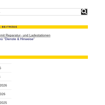
Suchen
E BEITRÄGE
 mit Reparatur- und Ladestationen
ü “Dienste & Hinweise”
6
6
 2026
2026
 2025