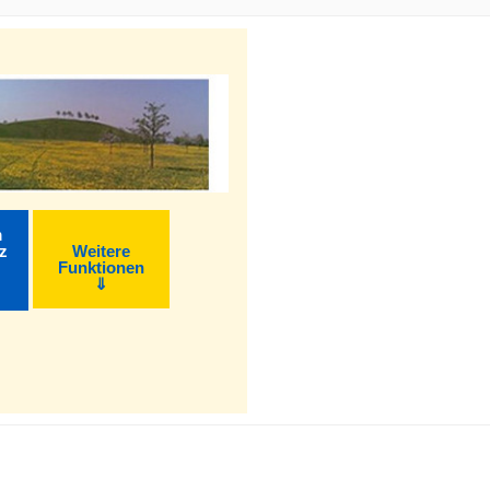
m
z
Weitere
Funktionen
⇓