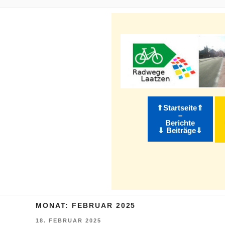
m Inhalt springen
⇑Startseite⇑
–
Berichte
⇓ Beiträge⇓
MONAT:
FEBRUAR 2025
VERÖFFENTLICHT
18. FEBRUAR 2025