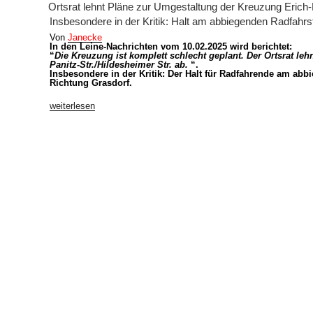
AM
Ortsrat lehnt Pläne zur Umgestaltung der Kreuzung Erich-P
Insbesondere in der Kritik: Halt am abbiegenden Radfahrstr
Von
Janecke
In den Leine-Nachrichten vom 10.02.2025 wird berichtet:
“
Die Kreuzung ist komplett schlecht geplant. Der Ortsrat le
Panitz-Str./Hildesheimer Str. ab.
“.
Insbesondere in der Kritik: Der Halt für Radfahrende am abbi
Richtung Grasdorf.
„Ortsrat
weiterlesen
lehnt
Pläne
zur
Umgestaltung
der
Kreuzung
Erich-
Panitz-
Str./Hildesheimer
Str.
ab
Insbesondere
in
der
Kritik:
Halt
am
abbiegenden
Radfahrstreifen
in
die
Hildesheimer