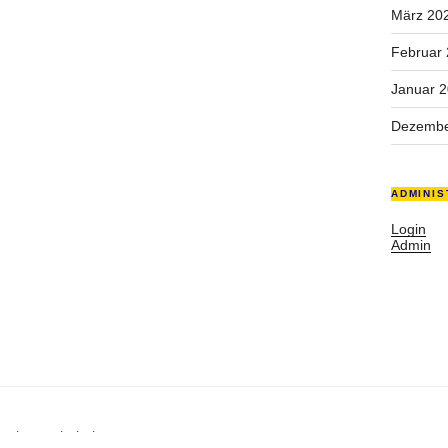
März 20
Februar
Januar 
Dezembe
ADMINIS
Login
Admin
rechte vorbehalten.