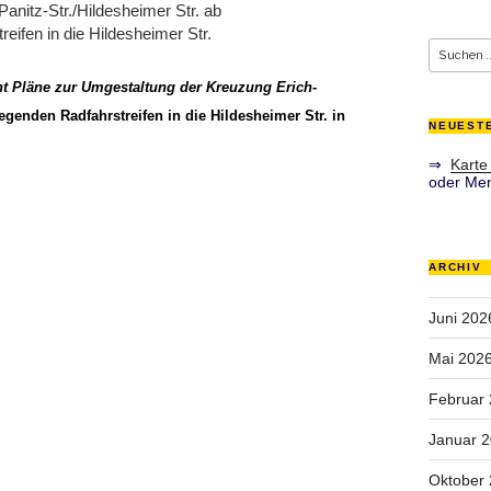
anitz-Str./Hildesheimer Str. ab
eifen in die Hildesheimer Str.
Suche
nach:
hnt Pläne zur Umgestaltung der Kreuzung Erich-
egenden Radfahrstreifen in die Hildesheimer Str. in
NEUEST
⇒
Karte
oder Men
ARCHIV
Juni 202
Mai 202
Februar
Januar 
Oktober