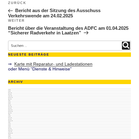
Beitragsnavigation
ZURÜCK
Vorheriger Beitrag
Bericht aus der Sitzung des Ausschuss
Verkehrswende am 24.02.2025
WEITER
Nächster Beitrag
Bericht über die Veranstaltung des ADFC am 01.04.2025
“Sicherer Radverkehr in Laatzen”
Suche nach:
Suchen
NEUESTE BEITRÄGE
⇒
Karte mit Reparatur- und Ladestationen
oder Menü “Dienste & Hinweise”
ARCHIV
Juni 2026
Mai 2026
Februar 2026
Januar 2026
Oktober 2025
September 2025
August 2025
Juli 2025
Mai 2025
April 2025
März 2025
Februar 2025
Januar 2025
Dezember 2024
September 2024
August 2024
Juli 2024
Juni 2024
Februar 2024
Januar 2024
September 2023
Juli 2023
Juni 2023
Mai 2023
April 2023
Januar 2023
November 2022
Oktober 2022
September 2022
Juni 2022
April 2022
März 2022