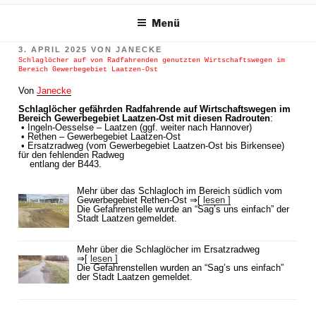
m Inhalt springen
Menü
VERÖFFENTLICHT
3. APRIL 2025
VON
JANECKE
AM
Schlaglöcher auf von Radfahrenden genutzten Wirtschaftswegen im
Bereich Gewerbegebiet Laatzen-Ost
Von
Janecke
Schlaglöcher gefährden Radfahrende auf Wirtschaftswegen im
Bereich Gewerbegebiet Laatzen-Ost mit diesen Radrouten
:
• Ingeln-Oesselse – Laatzen (ggf. weiter nach Hannover)
• Rethen – Gewerbegebiet Laatzen-Ost
• Ersatzradweg (vom Gewerbegebiet Laatzen-Ost bis Birkensee)
für den fehlenden Radweg
entlang der B443.
Mehr über das Schlagloch im Bereich südlich vom
Gewerbegebiet Rethen-Ost ⇒[
lesen ]
Die Gefahrenstelle wurde an “Sag’s uns einfach” der
Stadt Laatzen gemeldet.
Mehr über die Schlaglöcher im Ersatzradweg
⇒[
lesen ]
Die Gefahrenstellen wurden an “Sag’s uns einfach”
der Stadt Laatzen gemeldet.