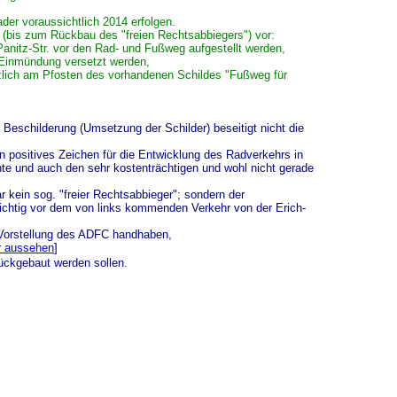
der voraussichtlich 2014 erfolgen.
 (bis zum Rückbau des "freien Rechtsabbiegers") vor:
Panitz-Str. vor den Rad- und Fußweg aufgestellt werden,
e Einmündung versetzt werden,
ätzlich am Pfosten des vorhandenen Schildes "Fußweg für
eschilderung (Umsetzung der Schilder) beseitigt nicht die
 positives Zeichen für die Entwicklung des Radverkehrs in
te und auch den sehr kostenträchtigen und wohl nicht gerade
 kein sog. "freier Rechtsabbieger"; sondern der
flichtig vor dem von links kommenden Verkehr von der Erich-
Vorstellung des ADFC handhaben,
r aussehen
]
rückgebaut werden sollen.