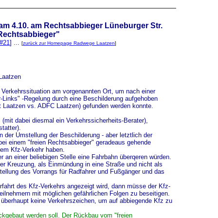
n am 4.10. am Rechtsabbieger Lüneburger Str.
Rechtsabbieger"
 #21
] ...
[
zurück zur Homepage Radwege Laatzen
]
 Laatzen
Verkehrssituation am vorgenannten Ort, um nach einer
-Links" -Regelung durch eine Beschilderung aufgehoben
t Laatzen vs. ADFC Laatzen) gefunden werden konnte.
i (mit dabei diesmal ein Verkehrssicherheits-Berater),
tatter).
n der Umstellung der Beschilderung - aber letztlich der
 bei einem "freien Rechtsabbieger" geradeaus gehende
dem Kfz-Verkehr haben.
r an einer beliebigen Stelle eine Fahrbahn überqeren würden.
der Kreuzung, als Einmündung in eine Straße und nicht als
stellung des Vorrangs für Radfahrer und Fußgänger und das
fahrt des Kfz-Verkehrs angezeigt wird, dann müsse der Kfz-
teilnehmern mit möglichen gefährlichen Folgen zu beseitigen.
s überhaupt keine Verkehrszeichen, um auf abbiegende Kfz zu
ckgebaut werden soll. Der Rückbau vom "freien