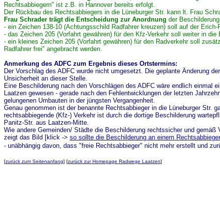
Rechtsabbiegern" ist z.B. in Hannover bereits erfolgt.
Der Rückbau des Rechtsabbiegers in die Lüneburger Str. kann lt. Frau Schra
Frau Schrader trägt die Entscheidung zur Anordnung
der Beschilderung
- ein Zeichen 138-10 (Achtungsschild Radfahrer kreuzen) soll auf der Erich-
- das Zeichen 205 (Vorfahrt gewähren) für den Kfz-Verkehr soll weiter in di
- ein kleines Zeichen 205 (Vorfahrt gewähren) für den Radverkehr soll zus
Radfahrer frei" angebracht werden.
Anmerkung des ADFC zum Ergebnis dieses Ortstermins:
Der Vorschlag des ADFC wurde nicht umgesetzt. Die geplante Änderung der B
Unsicherheit an dieser Stelle.
Eine Beschilderung nach den Vorschlägen des ADFC wäre endlich einmal ein
Laatzen gewesen - gerade nach den Fehlentwicklungen der letzten Jahrzehn
gelungenen Umbauten in der jüngsten Vergangenheit.
Genau genommen ist der benannte Rechtsabbieger in die Lüneburger Str. gar
rechtsabbiegende (Kfz-) Verkehr ist durch die dortige Beschilderung wartep
Panitz-Str. aus Laatzen-Mitte.
Wie andere Gemeinden/ Städte die Beschilderung rechtssicher und gemäß 
zeigt das Bild [klick ->
so sollte die Beschilderung an einem Rechtsabbiege
- unäbhängig davon, dass "freie Rechtsabbieger" nicht mehr erstellt und zu
[
zurück zum Seitenanfang
] [
zurück zur Homepage Radwege Laatzen
]