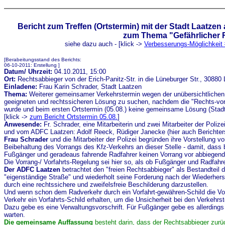
Bericht zum Treffen (Ortstermin) mit der Stadt Laatze
zum Thema "Gefährlicher 
siehe dazu auch - [klick ->
Verbesserungs-Möglichkeit
[Berabeitungsstand des Berichts:
06-10-2011: Erstellung ]
Datum/ Uhrzeit:
04.10.2011, 15:00
Ort:
Rechtsabbieger von der Erich-Panitz-Str. in die Lüneburger Str., 30880
Einladene:
Frau Karin Schrader, Stadt Laatzen
Thema:
Weiterer gemeinsamer Verkehrstermin wegen der unübersichtlichen 
geeigneten und rechtssicheren Lösung zu suchen, nachdem die "Rechts-vor
wurde und beim ersten Ortstermin (05.08.) keine gemeinsame Lösung (Stad
[klick ->
zum Bericht Ortstermin 05.08.
]
Anwesende:
Fr. Schrader, eine Mitarbeiterin und zwei Mitarbeiter der Polize
und vom ADFC Laatzen: Adolf Reeck, Rüdiger Janecke (hier auch Berichters
Frau Schrader
und die Mitarbeiter der Polizei begründen ihre Vorstellung vo
Beibehaltung des Vorrangs des Kfz-Verkehrs an dieser Stelle - damit, dass
Fußgänger und geradeaus fahrende Radfahrer keinen Vorrang vor abbiegen
Die Vorrang-/ Vorfahrts-Regelung sei hier so, als ob Fußgänger und Radfahre
Der ADFC Laatzen
betrachtet den "freien Rechtsabbieger" als Bestandteil 
"eigenständige Straße" und wiederholt seine Forderung nach der Wiederher
durch eine rechtssichere und zweifelsfreie Beschilderung darzustellen.
Und wenn schon dem Radverkehr durch ein Vorfahrt-gewähren-Schild die Vor
Verkehr ein Vorfahrts-Schild erhalten, um die Unsicherheit bei den Verkehrs
Dazu gebe es eine Verwaltungsvorschrift. Für Fußgänger gebe es allerding
warten.
Die gemeinsame Auffassung
besteht darin, dass der Rechtsabbieger zurü