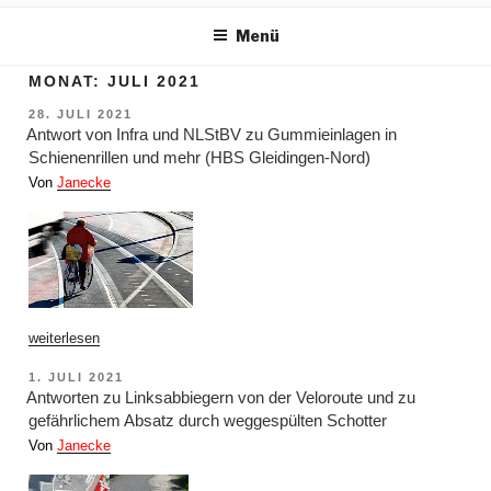
m Inhalt springen
Menü
MONAT:
JULI 2021
VERÖFFENTLICHT
28. JULI 2021
AM
Antwort von Infra und NLStBV zu Gummieinlagen in
Schienenrillen und mehr (HBS Gleidingen-Nord)
Von
Janecke
„Antwort
weiterlesen
von
Infra
VERÖFFENTLICHT
1. JULI 2021
und
AM
NLStBV
Antworten zu Linksabbiegern von der Veloroute und zu
zu
gefährlichem Absatz durch weggespülten Schotter
Gummieinlagen
in
Von
Janecke
Schienenrillen
und
mehr