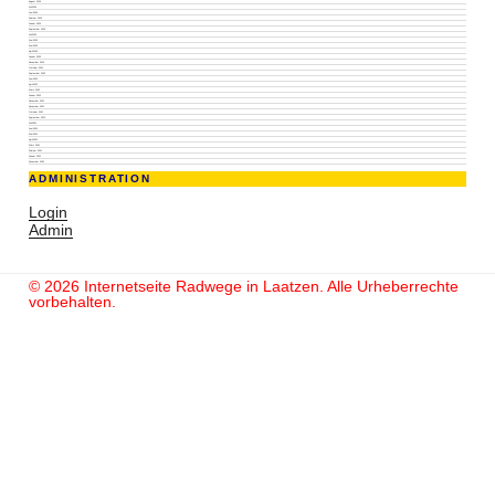
August 2024
Juli 2024
Juni 2024
Februar 2024
Januar 2024
September 2023
Juli 2023
Juni 2023
Mai 2023
April 2023
Januar 2023
November 2022
Oktober 2022
September 2022
Juni 2022
April 2022
März 2022
Januar 2022
Dezember 2021
November 2021
Oktober 2021
September 2021
Juli 2021
Juni 2021
Mai 2021
April 2021
März 2021
Februar 2021
Januar 2021
Dezember 2020
ADMINISTRATION
Login
Admin
© 2026 Internetseite Radwege in Laatzen. Alle Urheberrechte
vorbehalten.