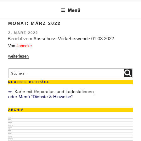
m Inhalt springen
Menü
MONAT:
MÄRZ 2022
VERÖFFENTLICHT
2. MÄRZ 2022
AM
Bericht vom Ausschuss Verkehrswende 01.03.2022
Von
Janecke
„Bericht
weiterlesen
vom
Ausschuss
Verkehrswende
Suche nach:
01.03.2022“
Suchen
NEUESTE BEITRÄGE
⇒
Karte mit Reparatur- und Ladestationen
oder Menü “Dienste & Hinweise”
ARCHIV
Juni 2026
Mai 2026
Februar 2026
Januar 2026
Oktober 2025
September 2025
August 2025
Juli 2025
Mai 2025
April 2025
März 2025
Februar 2025
Januar 2025
Dezember 2024
September 2024