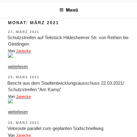
m Inhalt springen
Menü
MONAT:
MÄRZ 2021
VERÖFFENTLICHT
27. MÄRZ 2021
AM
Schutzstreifen auf Teilstück Hildesheimer Str. von Rethen bis
Gleidingen
Von
Janecke
„Schutzstreifen
weiterlesen
auf
Teilstück
VERÖFFENTLICHT
23. MÄRZ 2021
Hildesheimer
AM
Str.
Bericht aus dem Stadtentwicklungsausschuss 22.03.2021/
von
Schutzstreifen “Am Kamp”
Rethen
bis
Von
Janecke
Gleidingen“
„Bericht
weiterlesen
aus
dem
VERÖFFENTLICHT
16. MÄRZ 2021
Stadtentwicklungsausschuss
AM
22.03.2021/
Veloroute parallel zum geplanten Südschnellweg
Schutzstreifen
“Am
Von
Janecke