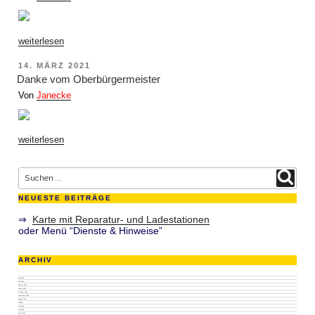
Kamp”“
„Veloroute
weiterlesen
parallel
zum
VERÖFFENTLICHT
14. MÄRZ 2021
geplanten
AM
Südschnellweg“
Danke vom Oberbürgermeister
Von
Janecke
„Danke
weiterlesen
vom
Oberbürgermeister“
Suche nach:
Suchen
NEUESTE BEITRÄGE
⇒
Karte mit Reparatur- und Ladestationen
oder Menü “Dienste & Hinweise”
ARCHIV
Juni 2026
Mai 2026
Februar 2026
Januar 2026
Oktober 2025
September 2025
August 2025
Juli 2025
Mai 2025
April 2025
März 2025