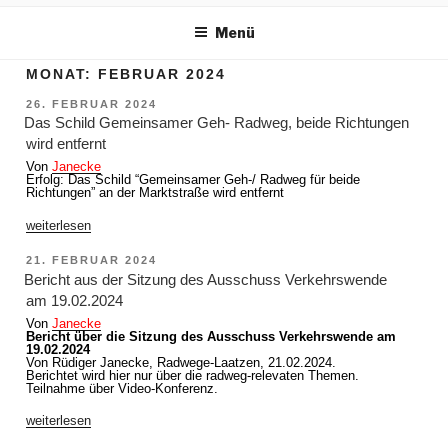
m Inhalt springen
Menü
MONAT:
FEBRUAR 2024
VERÖFFENTLICHT
26. FEBRUAR 2024
AM
Das Schild Gemeinsamer Geh- Radweg, beide Richtungen
wird entfernt
Von
Janecke
Erfolg: Das Schild “Gemeinsamer Geh-/ Radweg für beide
Richtungen” an der Marktstraße wird entfernt
„Das
weiterlesen
Schild
Gemeinsamer
VERÖFFENTLICHT
21. FEBRUAR 2024
Geh-
AM
Radweg,
Bericht aus der Sitzung des Ausschuss Verkehrswende
beide
am 19.02.2024
Richtungen
wird
Von
Janecke
entfernt“
Bericht über die Sitzung des Ausschuss Verkehrswende am
19.02.2024
Von Rüdiger Janecke, Radwege-Laatzen, 21.02.2024.
Berichtet wird hier nur über die radweg-relevaten Themen.
Teilnahme über Video-Konferenz.
„Bericht
weiterlesen
aus
der