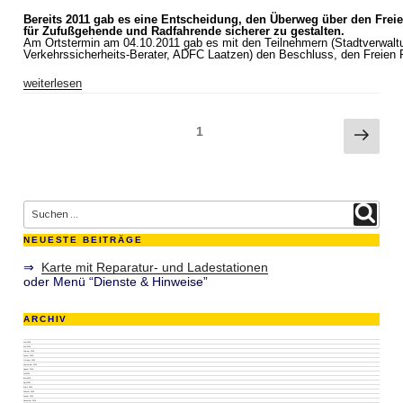
Bereits 2011 gab es eine Entscheidung, den Überweg über den Frei
für Zufußgehende und Radfahrende sicherer zu gestalten.
Am Ortstermin am 04.10.2011 gab es mit den Teilnehmern (Stadtverwaltu
Verkehrssicherheits-Berater, ADFC Laatzen) den Beschluss, den Freien
„Freier
weiterlesen
Rechtsabbieger
Lüneburger
Str.:
Seitennummerierung
Näch
Diskussionen
Seite
1
ohne
der
Seit
Ende,
Beiträge
dabei
gab
es
2011
Suche nach:
bereits
Suchen
eine
Entscheidung“
NEUESTE BEITRÄGE
⇒
Karte mit Reparatur- und Ladestationen
oder Menü “Dienste & Hinweise”
ARCHIV
Juni 2026
Mai 2026
Februar 2026
Januar 2026
Oktober 2025
September 2025
August 2025
Juli 2025
Mai 2025
April 2025
März 2025
Februar 2025
Januar 2025
Dezember 2024