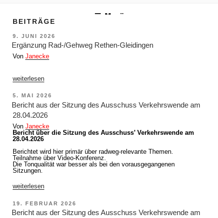
m Inhalt springen
Menü
BEITRÄGE
VERÖFFENTLICHT
9. JUNI 2026
AM
Ergänzung Rad-/Gehweg Rethen-Gleidingen
Von
Janecke
„Ergänzung
weiterlesen
Rad-/Gehweg
Rethen-
VERÖFFENTLICHT
5. MAI 2026
Gleidingen“
AM
Bericht aus der Sitzung des Ausschuss Verkehrswende am
28.04.2026
Von
Janecke
Bericht über die Sitzung des Ausschuss’ Verkehrswende am
28.04.2026
Berichtet wird hier primär über radweg-relevante Themen.
Teilnahme über Video-Konferenz.
Die Tonqualität war besser als bei den vorausgegangenen
Sitzungen.
„Bericht
weiterlesen
aus
der
VERÖFFENTLICHT
19. FEBRUAR 2026
Sitzung
AM
des
Bericht aus der Sitzung des Ausschuss Verkehrswende am
Ausschuss