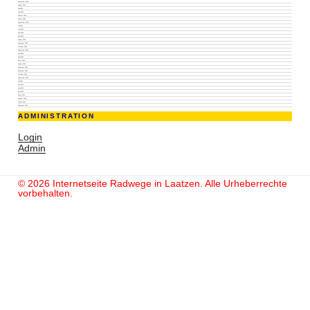
September 2024
August 2024
Juli 2024
Juni 2024
Februar 2024
Januar 2024
September 2023
Juli 2023
Juni 2023
Mai 2023
April 2023
Januar 2023
November 2022
Oktober 2022
September 2022
Juni 2022
April 2022
März 2022
Januar 2022
Dezember 2021
November 2021
Oktober 2021
September 2021
Juli 2021
Juni 2021
Mai 2021
April 2021
März 2021
Februar 2021
Januar 2021
Dezember 2020
ADMINISTRATION
Login
Admin
© 2026 Internetseite Radwege in Laatzen. Alle Urheberrechte
vorbehalten.