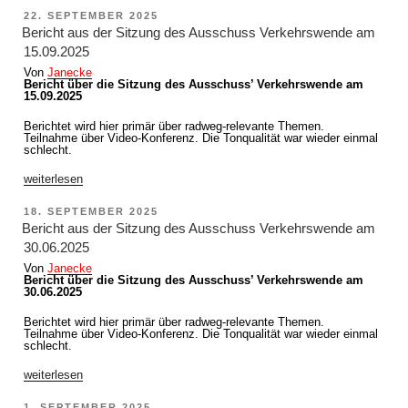
Hackswinkel
VERÖFFENTLICHT
22. SEPTEMBER 2025
weiterhin
AM
in
Bericht aus der Sitzung des Ausschuss Verkehrswende am
einem
15.09.2025
schlechten
Zustand“
Von
Janecke
Bericht über die Sitzung des Ausschuss’ Verkehrswende am
15.09.2025
Berichtet wird hier primär über radweg-relevante Themen.
Teilnahme über Video-Konferenz. Die Tonqualität war wieder einmal
schlecht.
„Bericht
weiterlesen
aus
der
VERÖFFENTLICHT
18. SEPTEMBER 2025
Sitzung
AM
des
Bericht aus der Sitzung des Ausschuss Verkehrswende am
Ausschuss
30.06.2025
Verkehrswende
am
Von
Janecke
15.09.2025“
Bericht über die Sitzung des Ausschuss’ Verkehrswende am
30.06.2025
Berichtet wird hier primär über radweg-relevante Themen.
Teilnahme über Video-Konferenz. Die Tonqualität war wieder einmal
schlecht.
„Bericht
weiterlesen
aus
der
VERÖFFENTLICHT
1. SEPTEMBER 2025