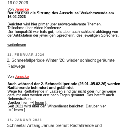
16.02.2026
Verkehrswende
am
Von
Janecke
28.04.2026“
Bericht über die Sitzung des Ausschuss’ Verkehrswende am
16.02.2026
Berichtet wird hier primär über radweg-relevante Themen.
Teilnahme über Video-Konferenz.
Die Tonqualität war teils gut, teils aber auch schlecht abhängig von
der Artikulation der jeweiligen Sprecherin, des jeweiligen Sprechers.
„Bericht
weiterlesen
aus
der
VERÖFFENTLICHT
11. FEBRUAR 2026
Sitzung
AM
des
2. Schneefallperiode Winter ’26: wieder schlecht geräumte
Ausschuss
Radwege
Verkehrswende
am
16.02.2026“
Von
Janecke
Auch während der 2. Schneefallperiode (25.01.-05.02.26) werden
Radfahrende behindert und gefährdet
:
Wege für Radfahrende in Laatzen sind gar nicht oder nur teilweise
geräumt oder werden erst nach Tagen geräumt. Das betrifft auch
Nebenstraßen.
Darüber hier ⇒[
lesen
].
Seit 2021 wird über den Winterdienst berichtet. Darüber hier
⇒[
lesen
].
VERÖFFENTLICHT
18. JANUAR 2026
AM
Schneefall Anfang Januar bremst Radfahrende und