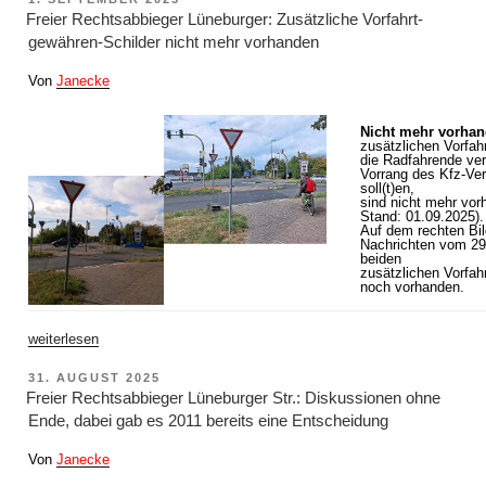
Sitzung
AM
des
Freier Rechtsabbieger Lüneburger: Zusätzliche Vorfahrt-
Ausschuss
gewähren-Schilder nicht mehr vorhanden
Verkehrswende
am
30.06.2025“
Von
Janecke
Nicht mehr vorhan
zusätzlichen Vorfah
die Radfahrende ver
Vorrang des Kfz-Ve
soll(t)en,
sind nicht mehr vorh
Stand: 01.09.2025).
Auf dem rechten Bil
Nachrichten vom 29.
beiden
zusätzlichen Vorfah
noch vorhanden.
„Freier
weiterlesen
Rechtsabbieger
Lüneburger:
VERÖFFENTLICHT
31. AUGUST 2025
Zusätzliche
AM
Vorfahrt-
Freier Rechtsabbieger Lüneburger Str.: Diskussionen ohne
gewähren-
Ende, dabei gab es 2011 bereits eine Entscheidung
Schilder
nicht
mehr
Von
Janecke
vorhanden“