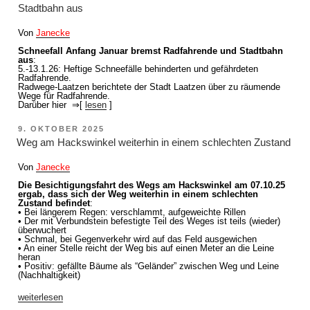
Stadtbahn aus
Von
Janecke
Schneefall Anfang Januar bremst Radfahrende und Stadtbahn
aus
:
5.-13.1.26: Heftige Schneefälle behinderten und gefährdeten
Radfahrende.
Radwege-Laatzen berichtete der Stadt Laatzen über zu räumende
Wege für Radfahrende.
Darüber hier ⇒[
lesen
]
VERÖFFENTLICHT
9. OKTOBER 2025
AM
Weg am Hackswinkel weiterhin in einem schlechten Zustand
Von
Janecke
Die Besichtigungsfahrt des Wegs am Hackswinkel am 07.10.25
ergab, dass sich der Weg weiterhin in einem schlechten
Zustand befindet
:
• Bei längerem Regen: verschlammt, aufgeweichte Rillen
• Der mit Verbundstein befestigte Teil des Weges ist teils (wieder)
überwuchert
• Schmal, bei Gegenverkehr wird auf das Feld ausgewichen
• An einer Stelle reicht der Weg bis auf einen Meter an die Leine
heran
• Positiv: gefällte Bäume als “Geländer” zwischen Weg und Leine
(Nachhaltigkeit)
„Weg
weiterlesen
am