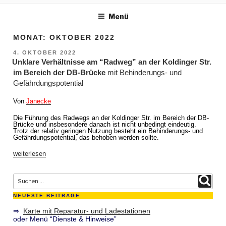
m Inhalt springen
Menü
MONAT:
OKTOBER 2022
VERÖFFENTLICHT
4. OKTOBER 2022
AM
Unklare Verhältnisse am “Radweg” an der Koldinger Str.
im Bereich der DB-Brücke
mit Behinderungs- und
Gefährdungspotential
Von
Janecke
Die Führung des Radwegs an der Koldinger Str. im Bereich der DB-
Brücke und insbesondere danach ist nicht unbedingt eindeutig.
Trotz der relativ geringen Nutzung besteht ein Behinderungs- und
Gefährdungspotential, das behoben werden sollte.
„
Unklare
weiterlesen
Verhältnisse
am
“Radweg”
Suche nach:
an
Suchen
der
Koldinger
NEUESTE BEITRÄGE
Str.
im
⇒
Karte mit Reparatur- und Ladestationen
Bereich
oder Menü “Dienste & Hinweise”
der
DB-