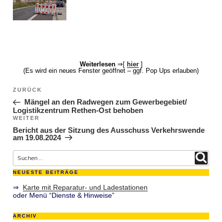
Weiterlesen
⇒[
hier
]
(Es wird ein neues Fenster geöffnet – ggf. Pop Ups erlauben)
Beitragsnavigation
ZURÜCK
Vorheriger Beitrag
Mängel an den Radwegen zum Gewerbegebiet/
Logistikzentrum Rethen-Ost behoben
WEITER
Nächster Beitrag
Bericht aus der Sitzung des Ausschuss Verkehrswende
am 19.08.2024
Suche nach:
Suchen
NEUESTE BEITRÄGE
⇒
Karte mit Reparatur- und Ladestationen
oder Menü “Dienste & Hinweise”
ARCHIV