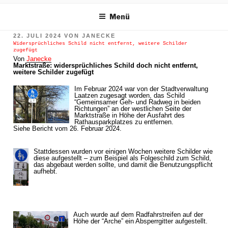
m Inhalt springen
Menü
VERÖFFENTLICHT
22. JULI 2024
VON
JANECKE
AM
Widersprüchliches Schild nicht entfernt, weitere Schilder
zugefügt
Von
Janecke
Marktstraße: widersprüchliches Schild doch nicht entfernt,
weitere Schilder zugefügt
Im Februar 2024 war von der Stadtverwaltung
Laatzen zugesagt worden, das Schild
“Gemeinsamer Geh- und Radweg in beiden
Richtungen” an der westlichen Seite der
Marktstraße in Höhe der Ausfahrt des
Rathausparkplatzes zu entfernen.
Siehe Bericht vom 26. Februar 2024.
Stattdessen wurden vor einigen Wochen weitere Schilder wie
diese aufgestellt – zum Beispiel als Folgeschild zum Schild,
das abgebaut werden sollte, und damit die Benutzungspflicht
aufhebt.
Auch wurde auf dem Radfahrstreifen auf der
Höhe der “Arche” ein Absperrgitter aufgestellt.