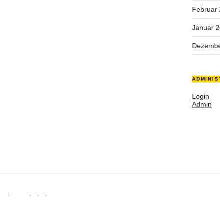
Februar
Januar 
Dezembe
ADMINIS
Login
Admin
rechte vorbehalten.