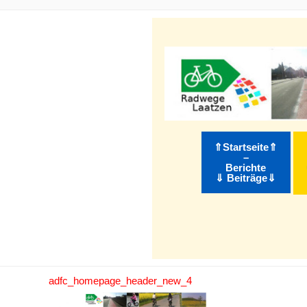
m Inhalt springen
⇑Startseite⇑
–
Berichte
⇓ Beiträge⇓
adfc_homepage_header_new_4