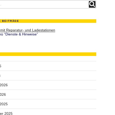
Suchen
E BEITRÄGE
 mit Reparatur- und Ladestationen
ü “Dienste & Hinweise”
6
6
 2026
2026
 2025
er 2025