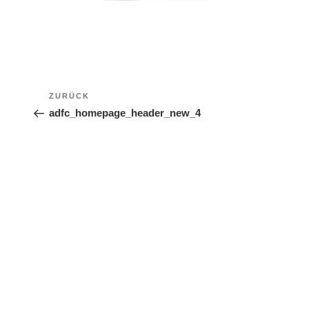
Beitragsnavigation
ZURÜCK
Vorheriger Beitrag
adfc_homepage_header_new_4