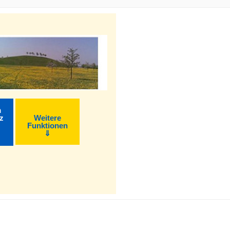
m
z
Weitere
Funktionen
⇓