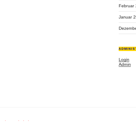
Februar
Januar 
Dezembe
ADMINIS
Login
Admin
rechte vorbehalten.