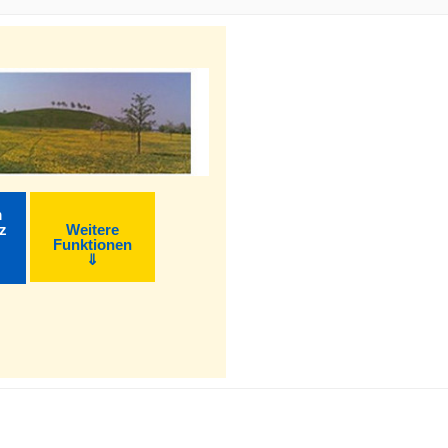
m
z
Weitere
Funktionen
⇓