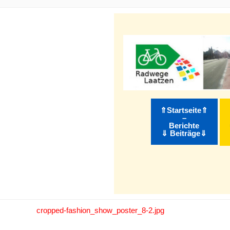
m Inhalt springen
⇑Startseite⇑
–
Berichte
⇓ Beiträge⇓
cropped-fashion_show_poster_8-2.jpg