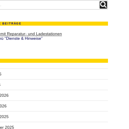
Suchen
E BEITRÄGE
 mit Reparatur- und Ladestationen
ü “Dienste & Hinweise”
6
6
 2026
2026
 2025
er 2025