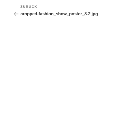
Beitragsnavigation
ZURÜCK
Vorheriger Beitrag
cropped-fashion_show_poster_8-2.jpg