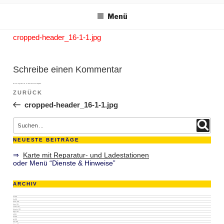
m Inhalt springen
Menü
cropped-header_16-1-1.jpg
Schreibe einen Kommentar
Du musst
angemeldet
sein, um einen Kommentar abzugeben.
Beitragsnavigation
ZURÜCK
Vorheriger Beitrag
cropped-header_16-1-1.jpg
Suche nach:
Suchen
NEUESTE BEITRÄGE
⇒
Karte mit Reparatur- und Ladestationen
oder Menü “Dienste & Hinweise”
ARCHIV
Juni 2026
Mai 2026
Februar 2026
Januar 2026
Oktober 2025
September 2025
August 2025
Juli 2025
Mai 2025
April 2025
März 2025
Februar 2025