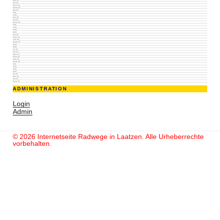
Januar 2025
Dezember 2024
September 2024
August 2024
Juli 2024
Juni 2024
Februar 2024
Januar 2024
September 2023
Juli 2023
Juni 2023
Mai 2023
April 2023
Januar 2023
November 2022
Oktober 2022
September 2022
Juni 2022
April 2022
März 2022
Januar 2022
Dezember 2021
November 2021
Oktober 2021
September 2021
Juli 2021
Juni 2021
Mai 2021
April 2021
März 2021
Februar 2021
Januar 2021
Dezember 2020
ADMINISTRATION
Login
Admin
© 2026 Internetseite Radwege in Laatzen. Alle Urheberrechte
vorbehalten.