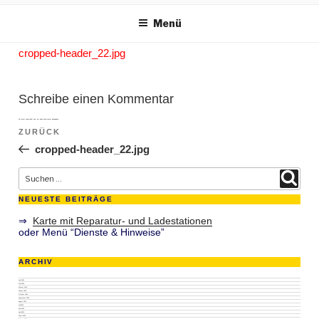
m Inhalt springen
Menü
cropped-header_22.jpg
Schreibe einen Kommentar
Du musst
angemeldet
sein, um einen Kommentar abzugeben.
Beitragsnavigation
ZURÜCK
Vorheriger Beitrag
cropped-header_22.jpg
Suche nach:
Suchen
NEUESTE BEITRÄGE
⇒
Karte mit Reparatur- und Ladestationen
oder Menü “Dienste & Hinweise”
ARCHIV
Juni 2026
Mai 2026
Februar 2026
Januar 2026
Oktober 2025
September 2025
August 2025
Juli 2025
Mai 2025
April 2025
März 2025
Februar 2025