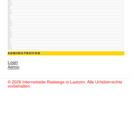
Januar 2025
Dezember 2024
September 2024
August 2024
Juli 2024
Juni 2024
Februar 2024
Januar 2024
September 2023
Juli 2023
Juni 2023
Mai 2023
April 2023
Januar 2023
November 2022
Oktober 2022
September 2022
Juni 2022
April 2022
März 2022
Januar 2022
Dezember 2021
November 2021
Oktober 2021
September 2021
Juli 2021
Juni 2021
Mai 2021
April 2021
März 2021
Februar 2021
Januar 2021
Dezember 2020
ADMINISTRATION
Login
Admin
© 2026 Internetseite Radwege in Laatzen. Alle Urheberrechte
vorbehalten.