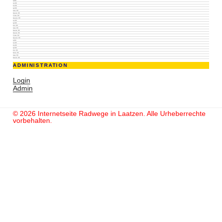
Juli 2023
Juni 2023
Mai 2023
April 2023
Januar 2023
November 2022
Oktober 2022
September 2022
Juni 2022
April 2022
März 2022
Januar 2022
Dezember 2021
November 2021
Oktober 2021
September 2021
Juli 2021
Juni 2021
Mai 2021
April 2021
März 2021
Februar 2021
Januar 2021
Dezember 2020
ADMINISTRATION
Login
Admin
© 2026 Internetseite Radwege in Laatzen. Alle Urheberrechte
vorbehalten.