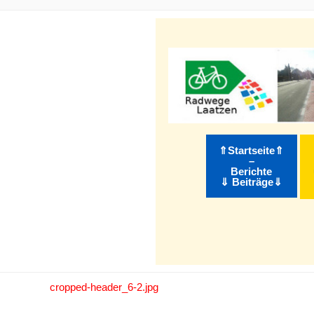
m Inhalt springen
⇑Startseite⇑
–
Berichte
⇓ Beiträge⇓
cropped-header_6-2.jpg