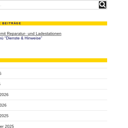
Suchen
E BEITRÄGE
 mit Reparatur- und Ladestationen
ü “Dienste & Hinweise”
6
6
 2026
2026
 2025
er 2025