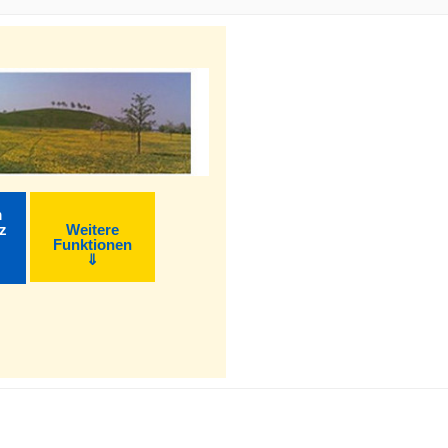
m
z
Weitere
Funktionen
⇓