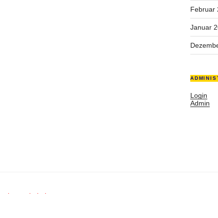
Februar
Januar 
Dezembe
ADMINIS
Login
Admin
rechte vorbehalten.