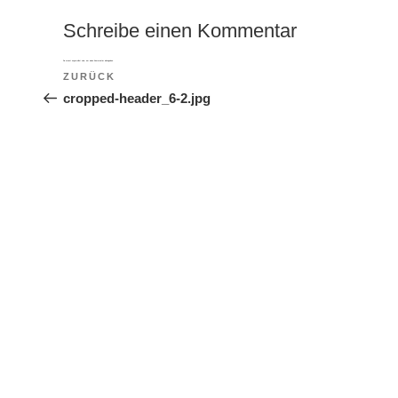
Schreibe einen Kommentar
Du musst
angemeldet
sein, um einen Kommentar abzugeben.
Beitragsnavigation
ZURÜCK
Vorheriger Beitrag
cropped-header_6-2.jpg