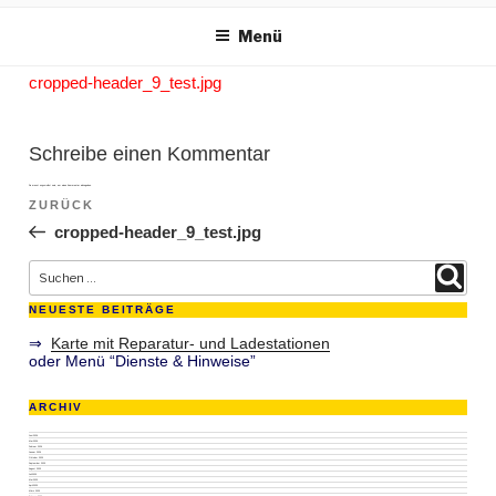
m Inhalt springen
Menü
cropped-header_9_test.jpg
Schreibe einen Kommentar
Du musst
angemeldet
sein, um einen Kommentar abzugeben.
Beitragsnavigation
ZURÜCK
Vorheriger Beitrag
cropped-header_9_test.jpg
Suche nach:
Suchen
NEUESTE BEITRÄGE
⇒
Karte mit Reparatur- und Ladestationen
oder Menü “Dienste & Hinweise”
ARCHIV
Juni 2026
Mai 2026
Februar 2026
Januar 2026
Oktober 2025
September 2025
August 2025
Juli 2025
Mai 2025
April 2025
März 2025
Februar 2025