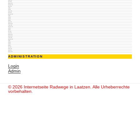
Januar 2025
Dezember 2024
September 2024
August 2024
Juli 2024
Juni 2024
Februar 2024
Januar 2024
September 2023
Juli 2023
Juni 2023
Mai 2023
April 2023
Januar 2023
November 2022
Oktober 2022
September 2022
Juni 2022
April 2022
März 2022
Januar 2022
Dezember 2021
November 2021
Oktober 2021
September 2021
Juli 2021
Juni 2021
Mai 2021
April 2021
März 2021
Februar 2021
Januar 2021
Dezember 2020
ADMINISTRATION
Login
Admin
© 2026 Internetseite Radwege in Laatzen. Alle Urheberrechte
vorbehalten.