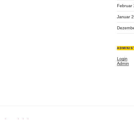
Februar
Januar 
Dezembe
ADMINIS
Login
Admin
rechte vorbehalten.