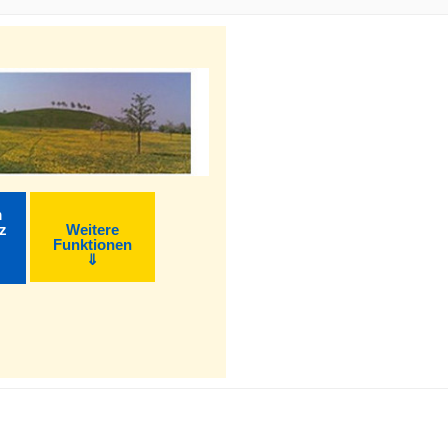
m
z
Weitere
Funktionen
⇓