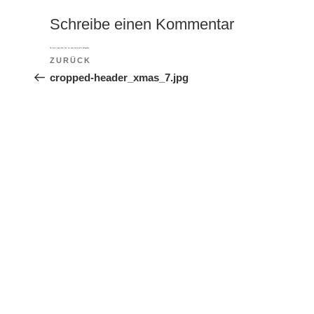
Schreibe einen Kommentar
Du musst
angemeldet
sein, um einen Kommentar abzugeben.
Beitragsnavigation
ZURÜCK
Vorheriger Beitrag
cropped-header_xmas_7.jpg