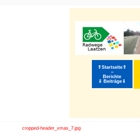
m Inhalt springen
⇑Startseite⇑
–
Berichte
⇓ Beiträge⇓
cropped-header_xmas_7.jpg