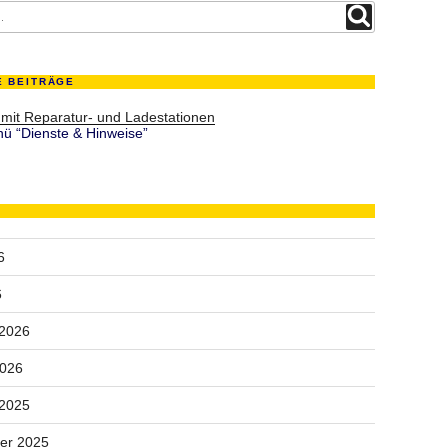
Suchen
E BEITRÄGE
 mit Reparatur- und Ladestationen
ü “Dienste & Hinweise”
6
6
 2026
2026
 2025
er 2025