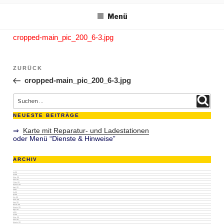
m Inhalt springen
Menü
cropped-main_pic_200_6-3.jpg
Beitragsnavigation
ZURÜCK
Vorheriger Beitrag
cropped-main_pic_200_6-3.jpg
Suche nach:
Suchen
NEUESTE BEITRÄGE
⇒
Karte mit Reparatur- und Ladestationen
oder Menü “Dienste & Hinweise”
ARCHIV
Juni 2026
Mai 2026
Februar 2026
Januar 2026
Oktober 2025
September 2025
August 2025
Juli 2025
Mai 2025
April 2025
März 2025
Februar 2025
Januar 2025
Dezember 2024
September 2024
August 2024
Juli 2024
Juni 2024
Februar 2024
Januar 2024
September 2023