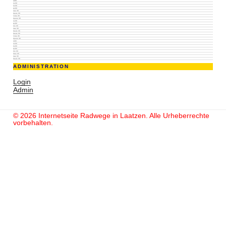
Juli 2023
Juni 2023
Mai 2023
April 2023
Januar 2023
November 2022
Oktober 2022
September 2022
Juni 2022
April 2022
März 2022
Januar 2022
Dezember 2021
November 2021
Oktober 2021
September 2021
Juli 2021
Juni 2021
Mai 2021
April 2021
März 2021
Februar 2021
Januar 2021
Dezember 2020
ADMINISTRATION
Login
Admin
© 2026 Internetseite Radwege in Laatzen. Alle Urheberrechte
vorbehalten.