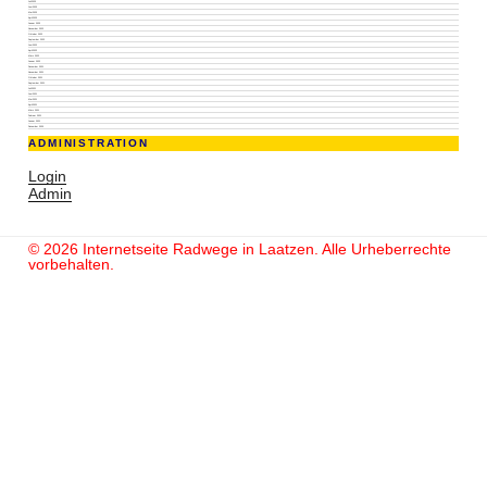
Juli 2023
Juni 2023
Mai 2023
April 2023
Januar 2023
November 2022
Oktober 2022
September 2022
Juni 2022
April 2022
März 2022
Januar 2022
Dezember 2021
November 2021
Oktober 2021
September 2021
Juli 2021
Juni 2021
Mai 2021
April 2021
März 2021
Februar 2021
Januar 2021
Dezember 2020
ADMINISTRATION
Login
Admin
© 2026 Internetseite Radwege in Laatzen. Alle Urheberrechte
vorbehalten.