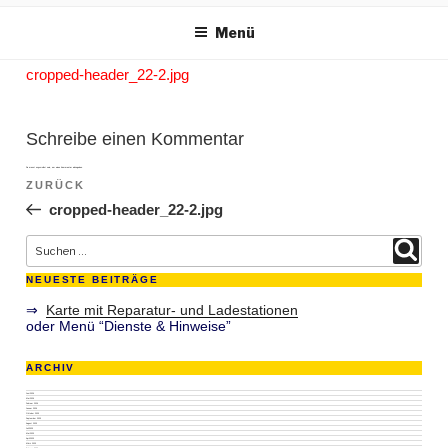
m Inhalt springen
Menü
cropped-header_22-2.jpg
Schreibe einen Kommentar
Du musst
angemeldet
sein, um einen Kommentar abzugeben.
Beitragsnavigation
ZURÜCK
Vorheriger Beitrag
cropped-header_22-2.jpg
Suche nach:
Suchen
NEUESTE BEITRÄGE
⇒
Karte mit Reparatur- und Ladestationen
oder Menü “Dienste & Hinweise”
ARCHIV
Juni 2026
Mai 2026
Februar 2026
Januar 2026
Oktober 2025
September 2025
August 2025
Juli 2025
Mai 2025
April 2025
März 2025
Februar 2025