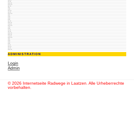
Januar 2025
Dezember 2024
September 2024
August 2024
Juli 2024
Juni 2024
Februar 2024
Januar 2024
September 2023
Juli 2023
Juni 2023
Mai 2023
April 2023
Januar 2023
November 2022
Oktober 2022
September 2022
Juni 2022
April 2022
März 2022
Januar 2022
Dezember 2021
November 2021
Oktober 2021
September 2021
Juli 2021
Juni 2021
Mai 2021
April 2021
März 2021
Februar 2021
Januar 2021
Dezember 2020
ADMINISTRATION
Login
Admin
© 2026 Internetseite Radwege in Laatzen. Alle Urheberrechte
vorbehalten.