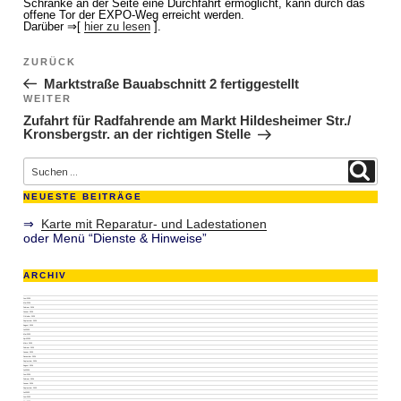
Schranke an der Seite eine Durchfahrt ermöglicht, kann durch das
offene Tor der EXPO-Weg erreicht werden.
Darüber ⇒[
hier zu lesen
].
Beitragsnavigation
ZURÜCK
Vorheriger Beitrag
Marktstraße Bauabschnitt 2 fertiggestellt
WEITER
Nächster Beitrag
Zufahrt für Radfahrende am Markt Hildesheimer Str./
Kronsbergstr. an der richtigen Stelle
Suche nach:
Suchen
NEUESTE BEITRÄGE
⇒
Karte mit Reparatur- und Ladestationen
oder Menü “Dienste & Hinweise”
ARCHIV
Juni 2026
Mai 2026
Februar 2026
Januar 2026
Oktober 2025
September 2025
August 2025
Juli 2025
Mai 2025
April 2025
März 2025
Februar 2025
Januar 2025
Dezember 2024
September 2024
August 2024
Juli 2024
Juni 2024
Februar 2024
Januar 2024
September 2023
Juli 2023
Juni 2023