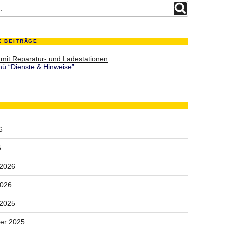
Suchen
E BEITRÄGE
 mit Reparatur- und Ladestationen
ü “Dienste & Hinweise”
6
6
 2026
2026
 2025
er 2025