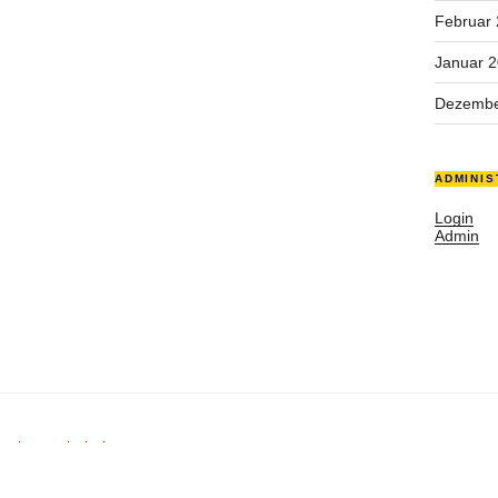
Februar
Januar 
Dezembe
ADMINIS
Login
Admin
rechte vorbehalten.