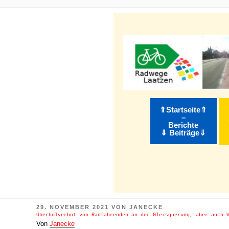
m Inhalt springen
⇑Startseite⇑
–
Berichte
⇓ Beiträge⇓
VERÖFFENTLICHT
29. NOVEMBER 2021
VON
JANECKE
AM
Überholverbot von Radfahrenden an der Gleisquerung, aber auch 
Von
Janecke