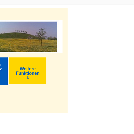
m
z
Weitere
Funktionen
⇓