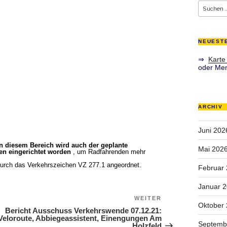
Suche
nach:
NEUEST
⇒
Karte
oder Men
ARCHIV
Juni 202
n diesem Bereich wird auch der geplante
Mai 202
en eingerichtet worden
, um Radfahrenden mehr
durch das Verkehrszeichen VZ 277.1 angeordnet.
Februar
Januar 
WEITER
Nächster Beitrag
Oktober
Bericht Ausschuss Verkehrswende 07.12.21:
Veloroute, Abbiegeassistent, Einengungen Am
Septemb
Holzfeld