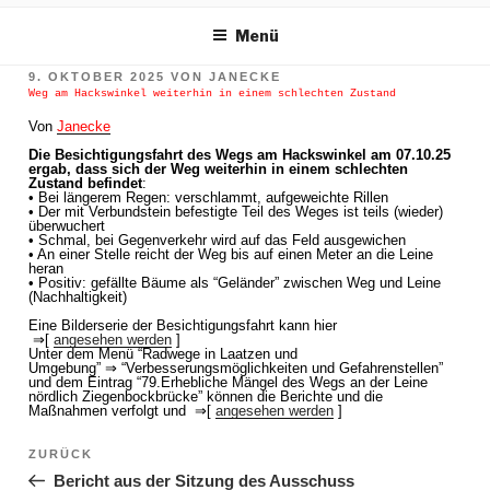
m Inhalt springen
Menü
VERÖFFENTLICHT
9. OKTOBER 2025
VON
JANECKE
AM
Weg am Hackswinkel weiterhin in einem schlechten Zustand
Von
Janecke
Die Besichtigungsfahrt des Wegs am Hackswinkel am 07.10.25
ergab, dass sich der Weg weiterhin in einem schlechten
Zustand befindet
:
• Bei längerem Regen: verschlammt, aufgeweichte Rillen
• Der mit Verbundstein befestigte Teil des Weges ist teils (wieder)
überwuchert
• Schmal, bei Gegenverkehr wird auf das Feld ausgewichen
• An einer Stelle reicht der Weg bis auf einen Meter an die Leine
heran
• Positiv: gefällte Bäume als “Geländer” zwischen Weg und Leine
(Nachhaltigkeit)
Eine Bilderserie der Besichtigungsfahrt kann hier
⇒[
angesehen werden
]
Unter dem Menü “Radwege in Laatzen und
Umgebung” ⇒ “Verbesserungsmöglichkeiten und Gefahrenstellen”
und dem Eintrag “79.Erhebliche Mängel des Wegs an der Leine
nördlich Ziegenbockbrücke” können die Berichte und die
Maßnahmen verfolgt und ⇒[
angesehen werden
]
Beitragsnavigation
ZURÜCK
Vorheriger Beitrag
Bericht aus der Sitzung des Ausschuss