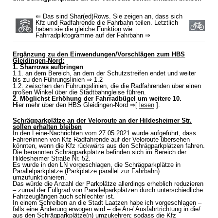
⇐ Das sind Shar(ed)Rows. Sie zeigen an, dass sich
Kfz und Radfahrende die Fahrbahn teilen. Letztlich
haben sie die gleiche Funktion wie
Fahrradpiktogramme auf der Fahrbahn ⇒
Ergänzung zu den Einwendungen/Vorschlägen zum HBS
Gleidingen-Nord:
1. Sharrows aufbringen
1.1. an dem Bereich, an dem der Schutzstreifen endet und weiter
bis zu den Führungslinien ⇒ 1.2
1.2. zwischen den Führungslinien, die die Radfahrenden über einen
großen Winkel über die Stadtbahngleise führen.
2. Möglichst Erhöhung der Fahrradbügel um weitere 10.
Hier mehr über den HBS Gleidingen-Nord ⇒[
lesen
].
Schrägparkplätze an der Veloroute an der Hildesheimer Str.
sollen erhalten bleiben
In den Leine-Nachrichten vom 27.05.2021 wurde aufgeführt, dass
Fahrer/innen von Kfz Radfahrende auf der Veloroute übersehen
könnten, wenn die Kfz rückwärts aus den Schrägparkplätzen fahren.
Die benannten Schrägparkplätze befinden sich im Bereich der
Hildesheimer Straße Nr. 52.
Es wurde in den LN vorgeschlagen, die Schrägparkplätze in
Parallelparkplätze (Parkplätze parallel zur Fahrbahn)
umzufunktionieren.
Das würde die Anzahl der Parkplätze allerdings erheblich reduzieren
– zumal der Füllgrad von Parallelparkplätzen durch unterschiedliche
Fahrzeuglängen auch schlechter ist.
In einem Schreiben an die Stadt Laatzen habe ich vorgeschlagen –
falls eine Änderung erwogen wird – die An-/ Ausfahrtrichtung in die/
aus den Schrägparkplätze(n) umzukehren; sodass die Kfz