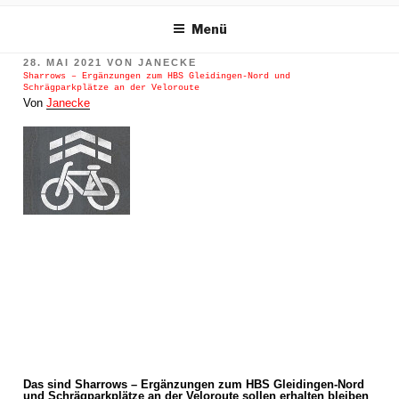
m Inhalt springen
Menü
VERÖFFENTLICHT
28. MAI 2021
VON
JANECKE
AM
Sharrows – Ergänzungen zum HBS Gleidingen-Nord und
Schrägparkplätze an der Veloroute
Von
Janecke
Das sind Sharrows – Ergänzungen zum HBS Gleidingen-Nord
und Schrägparkplätze an der Veloroute sollen erhalten bleiben