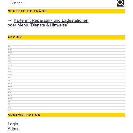
NEUESTE BEITRÄGE
⇒
Karte mit Reparatur- und Ladestationen
oder Menü “Dienste & Hinweise”
ARCHIV
Juni 2026
Mai 2026
Februar 2026
Januar 2026
Oktober 2025
September 2025
August 2025
Juli 2025
Mai 2025
April 2025
März 2025
Februar 2025
Januar 2025
Dezember 2024
September 2024
August 2024
Juli 2024
Juni 2024
Februar 2024
Januar 2024
September 2023
Juli 2023
Juni 2023
Mai 2023
April 2023
Januar 2023
November 2022
Oktober 2022
September 2022
Juni 2022
April 2022
März 2022
Januar 2022
Dezember 2021
November 2021
Oktober 2021
September 2021
Juli 2021
Juni 2021
Mai 2021
April 2021
März 2021
Februar 2021
Januar 2021
Dezember 2020
ADMINISTRATION
Login
Admin