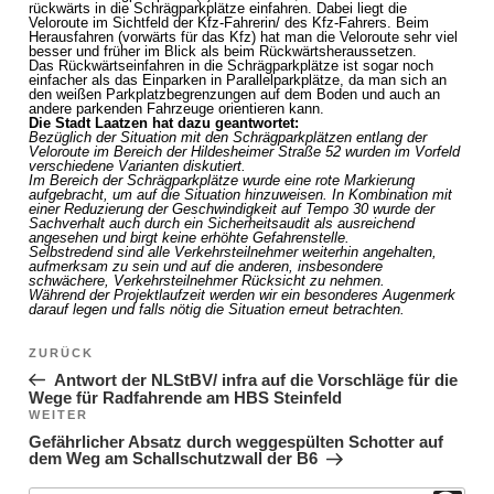
rückwärts in die Schrägparkplätze einfahren. Dabei liegt die
Veloroute im Sichtfeld der Kfz-Fahrerin/ des Kfz-Fahrers. Beim
Herausfahren (vorwärts für das Kfz) hat man die Veloroute sehr viel
besser und früher im Blick als beim Rückwärtsheraussetzen.
Das Rückwärtseinfahren in die Schrägparkplätze ist sogar noch
einfacher als das Einparken in Parallelparkplätze, da man sich an
den weißen Parkplatzbegrenzungen auf dem Boden und auch an
andere parkenden Fahrzeuge orientieren kann.
Die Stadt Laatzen hat dazu geantwortet:
Bezüglich der Situation mit den Schrägparkplätzen entlang der
Veloroute im Bereich der Hildesheimer Straße 52 wurden im Vorfeld
verschiedene Varianten diskutiert.
Im Bereich der Schrägparkplätze wurde eine rote Markierung
aufgebracht, um auf die Situation hinzuweisen. In Kombination mit
einer Reduzierung der Geschwindigkeit auf Tempo 30 wurde der
Sachverhalt auch durch ein Sicherheitsaudit als ausreichend
angesehen und birgt keine erhöhte Gefahrenstelle.
Selbstredend sind alle Verkehrsteilnehmer weiterhin angehalten,
aufmerksam zu sein und auf die anderen, insbesondere
schwächere, Verkehrsteilnehmer Rücksicht zu nehmen.
Während der Projektlaufzeit werden wir ein besonderes Augenmerk
darauf legen und falls nötig die Situation erneut betrachten.
Beitragsnavigation
ZURÜCK
Vorheriger Beitrag
Antwort der NLStBV/ infra auf die Vorschläge für die
Wege für Radfahrende am HBS Steinfeld
WEITER
Nächster Beitrag
Gefährlicher Absatz durch weggespülten Schotter auf
dem Weg am Schallschutzwall der B6
Suche nach:
Suchen