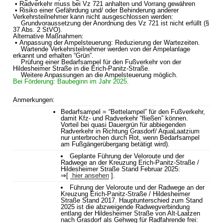
• Radverkehr muss bei Vz 721 anhalten und Vorrang gewähren
• Risiko einer Gefährdung und/ oder Behinderung anderer
Verkehrsteilnehmer kann nicht ausgeschlossen werden:
Grundvoraussetzung der Anordnung des Vz 721 ist nicht erfüllt (§
37 Abs. 2 StVO).
Alternative Maßnahmen:
• Anpassung der Ampelsteuerung: Reduzierung der Wartezeiten.
Wartende Verkehrsteilnehmer werden von der Ampelanlage
erkannt und erhalten “Grün”.
Prüfung einer Bedarfsampel für den Fußverkehr von der
Hildesheimer Straße in die Erich-Panitz-Straße.
Weitere Anpassungen an die Ampelsteuerung möglich.
Bei Förderung: Baubeginn im Jahr 2025.
Anmerkungen:
Bedarfsampel = “Bettelampel” für den Fußverkehr,
damit Kfz- und Radverkehr “fließen” können.
Vorteil bei quasi Dauergrün für abbiegenden
Radverkehr in Richtung Grasdorf/ AquaLaatzium
nur unterbrochen durch Rot, wenn Bedarfsampel
am Fußgängerübergang betätigt wird).
Geplante Führung der Veloroute und der
Radwege an der Kreuzung Erich-Panitz-Straße /
Hildesheimer Straße Stand Februar 2025:
⇒[
hier ansehen
].
Führung der Veloroute und der Radwege an der
Kreuzung Erich-Panitz-Straße / Hildesheimer
Straße Stand 2017. Hauptunterschied zum Stand
2025 ist die abzweigende Radwegverbindung
entlang der Hildesheimer Straße von Alt-Laatzen
nach Grasdorf als Gehweg für Radfahrende frei: