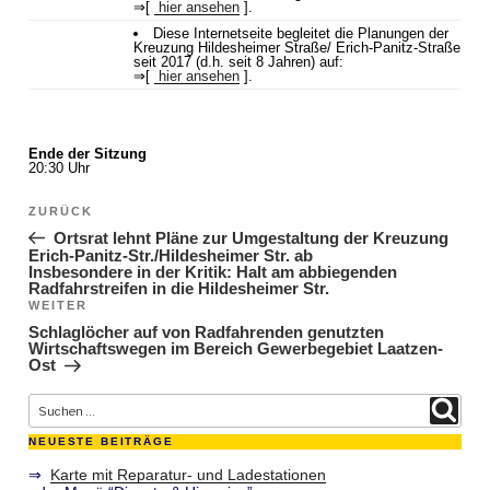
⇒[
hier ansehen
].
Diese Internetseite begleitet die Planungen der
Kreuzung Hildesheimer Straße/ Erich-Panitz-Straße
seit 2017 (d.h. seit 8 Jahren) auf:
⇒[
hier ansehen
].
Ende der Sitzung
20:30 Uhr
Beitragsnavigation
ZURÜCK
Vorheriger Beitrag
Ortsrat lehnt Pläne zur Umgestaltung der Kreuzung
Erich-Panitz-Str./Hildesheimer Str. ab
Insbesondere in der Kritik: Halt am abbiegenden
Radfahrstreifen in die Hildesheimer Str.
WEITER
Nächster Beitrag
Schlaglöcher auf von Radfahrenden genutzten
Wirtschaftswegen im Bereich Gewerbegebiet Laatzen-
Ost
Suche nach:
Suchen
NEUESTE BEITRÄGE
⇒
Karte mit Reparatur- und Ladestationen