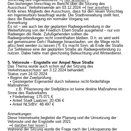
Den bisherigen Vorschlag im Bericht über die Sitzung des
Ausschuss’ Verkehrswende am 03.12.2024 ⇒[
hier ansehen
].
Kritik eines Mitglieds des Ausschuss, dass für den neuen Vorschlag
ein Ingenieurbüro beauftragt wurde. Die Stadtverwaltung stellt fest,
dass die Beauftragung ein normaler Vorgang sei.
Anmerkung:
Es ist – wie auch bei der geplanten Radwegverbindung in der
Weiterführung von der Friedrich Ebert-Straße ausgehend – nur von
Radwegen die Rede. Zufußgehenden sollten die
Radwegverbindungen nicht vorenthalten bleiben. D.h. es wird wohl
auf gemeinsame Geh-/ Radwege hinauslaufen, um die Wege nicht
allzu breit werden zu lassen (?). Es macht Sinn, ab Ende der Straße
Zur Sehlwiese eine der geplanten Straße als Radwegverbindung zu
nutzen. Dabei hätte man gleichzeitig Beleuchtung und Winterdienst.
5. Veloroute – Engstelle vor Ampel Neue Straße
Das Thema wurde auch schon auf der Sitzung des
Verkehrsausschuss’ am 3.12.2024 behandelt.
Status zum 24.02.2024:
• Beginn der Zweitprüfung
• Gesteigerter Eigenanteil durch teilweise nicht-förderfähige
Maßnahmen:
z.B. Pflasterung der Stellplätze ist keine direkte Maßnahme im
Sinne des Radverkehrs
• Förderbetrag: 175.071 €
• Anteil Stadt Laatzen: 20.436 €
• Anteil NLStBV: 48.497 €
Anmerkungen:
Diese Internetseite begleitet die Planung und die Umsetzung der
Veloroute und der Engstelle seit 2021
⇒[
darüber hier lesen
].
Während der Sitzung wurde die Frage nach der Linksquerung der