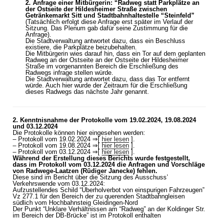
2. Anfrage einer Mitbürgerin: “Radweg statt Parkplätze an
der Ostseite der Hildesheimer Straße zwischen
Getränkemarkt Sitt und Stadtbahnhaltestelle “Steinfeld”
(Tatsächlich erfolgt diese Anfrage erst später im Verlauf der
Sitzung. Das Plenum gab dafür seine Zustimmung für die
Anfrage).
Die Stadtverwaltung antwortet dazu, dass ein Beschluss
existiere, die Parkplätze beizubehalten.
Die Mitbürgerin wies darauf hin, dass ein Tor auf dem geplanten
Radweg an der Ostseite an der Ostseite der Hildesheimer
Straße im vorgenannten Bereich die Erschließung des
Radwegs infrage stellen würde.
Die Stadtverwaltung antwortet dazu, dass das Tor entfernt
würde. Auch hier wurde der Zeitraum für die Erschließung
dieses Radwegs das nächste Jahr genannt.
2. Kenntnisnahme der Protokolle vom 19.02.2024, 19.08.2024
und 03.12.2024
Die Protokolle können hier eingesehen werden:
– Protokoll vom 19.02.2024 ⇒[
hier lesen
].
– Protokoll vom 19.08.2024 ⇒[
hier lesen
].
– Protokoll vom 03.12.2024 ⇒[
hier lesen
].
Während der Erstellung dieses Berichts wurde festgestellt,
dass im Protokoll vom 03.12.2024 die Anfragen und Vorschläge
von Radwege-Laatzen (Rüdiger Janecke) fehlen.
Diese sind im Bericht über die Sitzung des Ausschuss’
Verkehrswende vom 03.12.2024:
Aufzustellendes Schild “Überholverbot von einspurigen Fahrzeugen”
Vz 277.1 für den Bereich der zu querenden Stadtbahngleisen
südlich vom Hochbahnsteig Gleidingen-Nord
Der Punkt “Unklare Verhältnissen am “Radweg” an der Koldinger Str.
im Bereich der DB-Brücke” ist im Protokoll enthalten