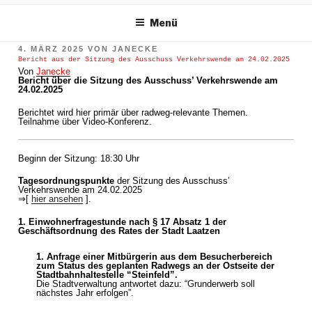
m Inhalt springen
Menü
VERÖFFENTLICHT
4. MÄRZ 2025
VON
JANECKE
AM
Bericht aus der Sitzung des Ausschuss Verkehrswende am 24.02.2025
Von
Janecke
Bericht über die Sitzung des Ausschuss’ Verkehrswende am
24.02.2025
Berichtet wird hier primär über radweg-relevante Themen.
Teilnahme über Video-Konferenz.
Beginn der Sitzung: 18:30 Uhr
Tagesordnungspunkte
der Sitzung des Ausschuss’
Verkehrswende am 24.02.2025
⇒[
hier ansehen
].
1. Einwohnerfragestunde nach § 17 Absatz 1 der
Geschäftsordnung des Rates der Stadt Laatzen
1. Anfrage einer Mitbürgerin aus dem Besucherbereich
zum Status des geplanten Radwegs an der Ostseite der
Stadtbahnhaltestelle “Steinfeld”.
Die Stadtverwaltung antwortet dazu: “Grunderwerb soll
nächstes Jahr erfolgen”.