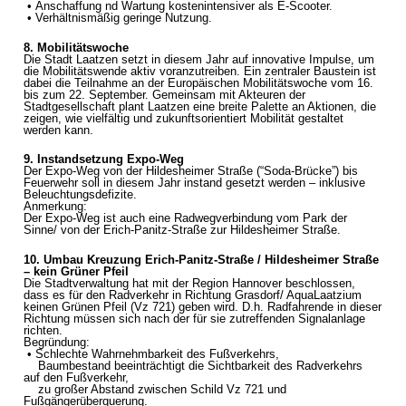
• Anschaffung nd Wartung kostenintensiver als E-Scooter.
• Verhältnismäßig geringe Nutzung.
8. Mobilitätswoche
Die Stadt Laatzen setzt in diesem Jahr auf innovative Impulse, um
die Mobilitätswende aktiv voranzutreiben. Ein zentraler Baustein ist
dabei die Teilnahme an der Europäischen Mobilitätswoche vom 16.
bis zum 22. September. Gemeinsam mit Akteuren der
Stadtgesellschaft plant Laatzen eine breite Palette an Aktionen, die
zeigen, wie vielfältig und zukunftsorientiert Mobilität gestaltet
werden kann.
9. Instandsetzung Expo-Weg
Der Expo-Weg von der Hildesheimer Straße (“Soda-Brücke”) bis
Feuerwehr soll in diesem Jahr instand gesetzt werden – inklusive
Beleuchtungsdefizite.
Anmerkung:
Der Expo-Weg ist auch eine Radwegverbindung vom Park der
Sinne/ von der Erich-Panitz-Straße zur Hildesheimer Straße.
10. Umbau Kreuzung Erich-Panitz-Straße / Hildesheimer Straße
– kein Grüner Pfeil
Die Stadtverwaltung hat mit der Region Hannover beschlossen,
dass es für den Radverkehr in Richtung Grasdorf/ AquaLaatzium
keinen Grünen Pfeil (Vz 721) geben wird. D.h. Radfahrende in dieser
Richtung müssen sich nach der für sie zutreffenden Signalanlage
richten.
Begründung:
• Schlechte Wahrnehmbarkeit des Fußverkehrs,
Baumbestand beeinträchtigt die Sichtbarkeit des Radverkehrs
auf den Fußverkehr,
zu großer Abstand zwischen Schild Vz 721 und
Fußgängerüberquerung.