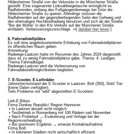
Hildesheimer Straße von der Veloroute in die Münchener Straße
gestellt. Eine sogenannte Linksabbiegetasche ermöglicht es
Radfahrenden, entlang des Fußgängerüberwegs bei Grün die
Hildesheimer Straße zu queren. Allerdings müssen die
Radfahrenden auf der gegenüberliegenden Seite den Gehweg und
den ehemaligen Hochbordradweg benutzen und sich ab der Straße
“Bei der Mühle” in den Kfz-Verkehr auf der Münchener Straße
einfädeln. Verbesserungsvorschläge ⇒[
darüber hier lesen
].
6. Fahrradstellplätze
Es soll eine angebotsorientierte Erhebung von Fahrradstellplätzen
im öffentlichen Raum geben.
Anmerkung:
Radwege-Laatzen hatte im Resumee des Jahres 2024 dargestellt,
dass es zu wenig Fahrradstellplätze gäbe. Thema: 4. Leidiges
Thema Fahrradbügel.
Radwege-Laatzen wird die Verbesserung von
Fahrradabstellmöglichkeiten begleiten.
7. E-Scooter, E-Leihräder
Jahreshöchststand der E-Scooter in Laatzen: Bolt (350), Dott/ Tier
(keine Daten verfügber).
Teils Probleme mit “wild” abgestellten E-Scootern.
Leih-E-Bikes:
Firma Donkey Republic/ Region Hannover:
• In Laatzen aktuell nicht möglich
• Testbetrieb in Ronnenberg mit 100 Rädern seit November
• Nach Probelauf → Evaluierung und Vorlage bei der
Regionsvertwaltung
• Bei positivem Ergebnis → erneute Kontaktaufnahme
Firma Bolt:
• In kleineren Städten nicht wirtschaftlich effizient.