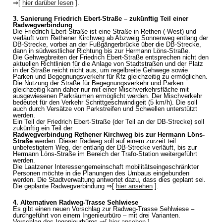
⇒[
hier darüber lesen
].
3. Sanierung Friedrich Ebert-Straße – zukünftig Teil einer
Radwegverbindung
Die Friedrich Ebert-Straße ist eine Straße in Rethen (-West) und
verläuft vom Rethener Kirchweg ab Abzweig Sonnenweg entlang der
DB-Strecke, vorbei an der Fußgängerbrücke über die DB-Strecke,
dann in südwestlicher Richtung bis zur Hermann Löns-Straße.
Die Gehwegbreiten der Friedrich Ebert-Straße entsprechen nicht den
aktuellen Richtlinien für die Anlage von Stadtstraßen und der Platz
in der Straße reicht nicht aus, um regelbreite Gehwege sowie
Parken und Begegnungsverkehr für Kfz gleichzeitig zu ermöglichen.
Die Nutzung der Straße für Begegnungsverkehr und Parken
gleichzeitig kann daher nur mit einer Mischverkehrsfläche mit
ausgewiesenen Parkräumen ermöglicht werden. Der Mischverkehr
bedeutet für den Verkehr Schrittgeschwindigeit (5 km/h). Die soll
auch durch Versätze von Parkstreifen und Schwellen unterstützt
werden.
Ein Teil der Friedrich Ebert-Straße (der Teil an der DB-Strecke) soll
zukünftig ein Teil der
Radwegverbindung Rethener Kirchweg bis zur Hermann Löns-
Straße
werden. Dieser Radweg soll auf einem zurzeit teil
unbefestigtem Weg, der entlang der DB-Strecke verläuft, bis zur
Hermann Löns-Straße im Bereich der Trafo-Station weitergeführt
werden.
Die Laatzener Interessengemeinschaft mobilitätseingeschränkter
Personen möchte in die Planungen des Umbaus eingebunden
werden. Die Stadtverwaltung antwortet dazu, dass dies geplant sei.
Die geplante Radwegverbindung ⇒[
hier ansehen
].
4. Alternativen Radweg-Trasse Sehlwiese
Es gibt einen neuen Vorschlag zur Radweg-Trasse Sehlwiese –
durchgeführt von einem Ingenieurbüro – mit drei Varianten.
Vorschlag des Ingenieurbüros ⇒[
hier ansehen
].