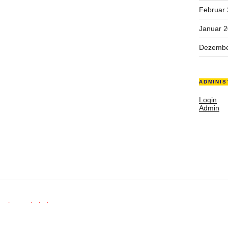
Februar
Januar 
Dezembe
ADMINIS
Login
Admin
rechte vorbehalten.