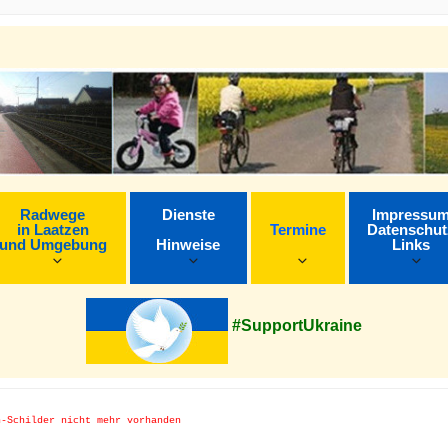
Radwege
Dienste
Impressu
in Laatzen
Termine
Datenschut
und Umgebung
Hinweise
Links
#SupportUkraine
n-Schilder nicht mehr vorhanden