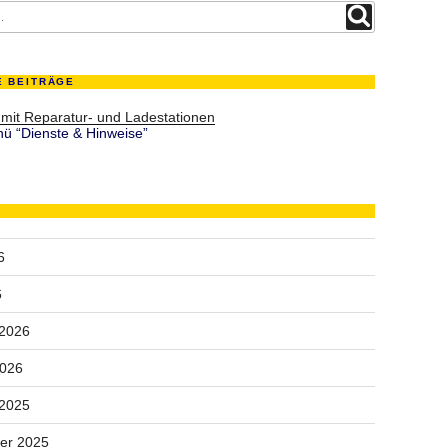
Suchen
E BEITRÄGE
 mit Reparatur- und Ladestationen
ü “Dienste & Hinweise”
6
6
 2026
2026
 2025
er 2025