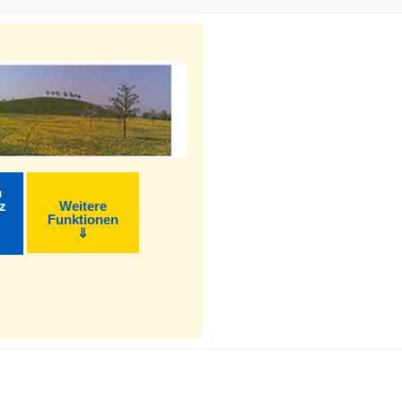
m
z
Weitere
Funktionen
⇓