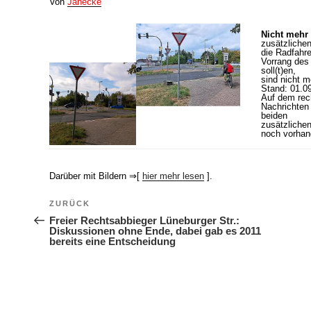
Von
Janecke
Nicht mehr
zusätzlichen
die Radfahre
Vorrang des
soll(t)en,
sind nicht m
Stand: 01.0
Auf dem rech
Nachrichten
beiden
zusätzlichen
noch vorhan
Darüber mit Bildern ⇒[
hier mehr lesen
].
Beitragsnavigation
ZURÜCK
Vorheriger Beitrag
Freier Rechtsabbieger Lüneburger Str.:
Diskussionen ohne Ende, dabei gab es 2011
bereits eine Entscheidung