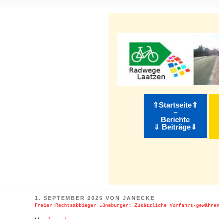
m Inhalt springen
⇑Startseite⇑
–
Berichte
⇓ Beiträge⇓
VERÖFFENTLICHT
1. SEPTEMBER 2025
VON
JANECKE
AM
Freier Rechtsabbieger Lüneburger: Zusätzliche Vorfahrt-gewähre