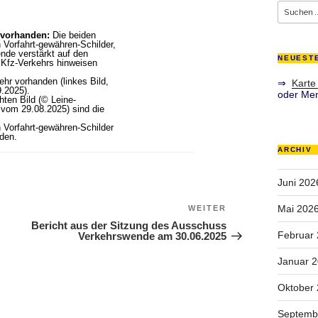
Suche
nach:
 vorhanden:
Die beiden
 Vorfahrt-gewähren-Schilder,
nde verstärkt auf den
NEUEST
 Kfz-Verkehrs hinweisen
ehr vorhanden (linkes Bild,
⇒
Karte
9.2025).
oder Men
ten Bild (© Leine-
 vom 29.08.2025) sind die
 Vorfahrt-gewähren-Schilder
den.
ARCHIV
Juni 202
Mai 202
WEITER
Nächster Beitrag
Bericht aus der Sitzung des Ausschuss
Februar
Verkehrswende am 30.06.2025
Januar 
Oktober
Septemb