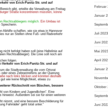
kehr von Erich-Panitz-Str. und auf
Februar
eich gibt, erteilte die Verwaltung am Freitag
neburger Straße konzentrieren müssten, könne
Januar 
ien Rechtsabbiegers möglich.
Ein Umbau ist
Septemb
e Sprecherin.
n Abhilfe schaffen, wie sie etwa in Hannover
Juli 2023
ies nur an Stellen ohne Fuß- und Radverkehr
Juni 202
Mai 202
g nicht befolgt haben soll (eine Haltelinie auf
ien Rechtsabbieger). Die Linie soll noch am
April 20
chen folgen.
-Verkehr von Erich-Panitz-Str. und auf
Januar 
rum die Stadtverwaltung die vom Ortsrat
 oder eines Zebrastreifens an der Querung
raße nach links blicken und könnten deshalb
Novembe
 gut wie keine Möglichkeit, etwas zu
eiterer Rückschnitt von Büschen, bessere
Oktober
hl von Kindern und Jugendlichen”. Eine
 hinweist. Außerdem sei sie für einen weiteren
Septemb
cht nimmt, und eine bessere Beschilderung für
ung Fahrräderʻ geht total unter.“
Juni 202