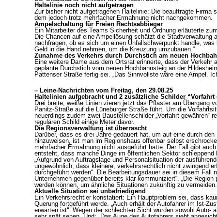
Haltelinie noch nicht aufgetragen
Zur bisher nicht aufgetragenen Haltelinie: Die beauftragte Firma 
dem jedoch trotz mehrfacher Ermahnung nicht nachgekommen.
Ampelschaltung für Freien Rechtsabbieger
Ein Mitarbeiter des Teams Sicherheit und Ordnung erläuterte z
Die Chancen auf eine Ampellösung schätzt die Stadtverwaltung al
nachfragen, ob es sich um einen Unfallschwerpunkt handle, was b
Geld in die Hand nehmen, um die Kreuzung umzubauen.“
Zunahme des Verkehrs durch Durchstich am neuen Hochbah
Eine weitere Dame aus dem Ortsrat erinnerte, dass der Verkehr
geplante Durchstich vom neuen Hochbahnsteig an der Hildeshei
Pattenser Straße fertig sei. „Das Sinnvollste wäre eine Ampel. 
– Leine-Nachrichten vom Freitag, den 29.08.25
Haltelinien aufgebracht und 2 zusätzliche Schilder “Vorfahrt
Drei breite, weiße Linien zieren jetzt das Pflaster am Übergang v
Panitz-Straße auf die Lüneburger Straße führt. Um die Vorfahrtsit
neuerdings zudem zwei Baustellenschilder „Vorfahrt gewähren“ r
regulären Schild einige Meter davor.
Die Regionsverwaltung ist überrascht
Darüber, dass es drei Jahre gedauert hat, um auf eine durch den 
hinzuweisen, ist man im Regionshaus offenbar selbst erschrocken
mehrfacher Ermahnung nicht ausgeführt hatte. Der Fall gibt auch
entsteht, dass manche Dinge im öffentlichen Sektor schleppend 
„Aufgrund von Auftragslage und Personalsituation der ausführend
ungewöhnlich, dass kleinere, verkehrsrechtlich nicht zwingend er
durchgeführt werden“. Die Bearbeitungsdauer sei in diesem Fall
Unternehmen gegenüber bereits klar kommuniziert“. „Die Region
werden können, um ähnliche Situationen zukünftig zu vermeiden.
Aktuelle Situation sei unbefriedigend
Ein Verkehrsrechtler konstatiert: Ein Hauptproblem sei, dass kau
Querung fortgeführt werde. „Auch erhält der Autofahrer im Ist-Zu
erwarten ist“. Wegen der schlechten Sicht würden sowohl Auto- a
sehr spät sehen. Und: „Das Auge des Autofahrers sieht angesich