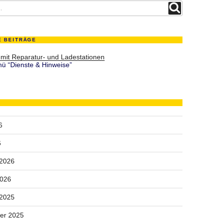
Suchen
E BEITRÄGE
 mit Reparatur- und Ladestationen
ü “Dienste & Hinweise”
6
6
 2026
2026
 2025
er 2025