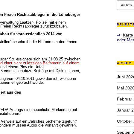
Suche
nach:
en Freien Rechtsabbieger in die Lüneburger
verwaltung Laatzen, Polizei mit einem
NEUEST
 Freien Rechtsabbieger zurückzubauen.
bau für voraussichtlich 2014 vor.
⇒
Karte
oder Men
ellen” beschreibt die Historie um den Freien
urger Str. ereignete sich am 21.08.25 zwischen
nd einer nicht zulässigen Beifahrerin auf einem
ARCHIV
und einem Pkw ein Unfall.
25 erschienen dazu Beiträge mit Diskussionen,
Juni 202
dung vom 04.10.2011 geworden ist, wie sie in
ussionen eingebracht wurde.
Mai 202
ert aus den
Februar
U/FDP-Antrags eine neuerliche Markierung auf
Januar 
ibilisieren.
Oktober
 Verweis auf ein „falsches Sicherheitsgefühl“
 sondern müssen Autos die Vorfahrt gewähren,
Septemb