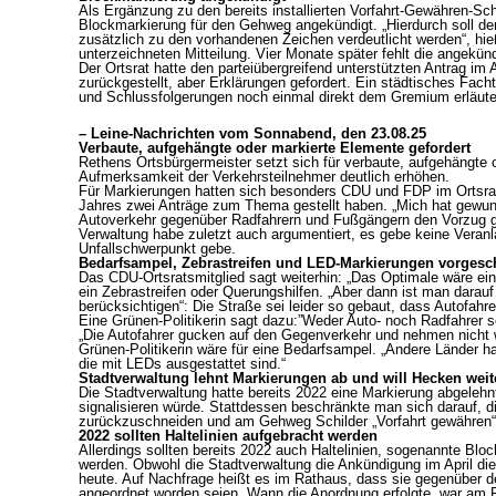
Als Ergänzung zu den bereits installierten Vorfahrt-Gewähren-Schi
Blockmarkierung für den Gehweg angekündigt. „Hierdurch soll de
zusätzlich zu den vorhandenen Zeichen verdeutlicht werden“, hie
unterzeichneten Mitteilung. Vier Monate später fehlt die angekünd
Der Ortsrat hatte den parteiübergreifend unterstützten Antrag i
zurückgestellt, aber Erklärungen gefordert. Ein städtisches Fach
und Schlussfolgerungen noch einmal direkt dem Gremium erläute
– Leine-Nachrichten vom Sonnabend, den 23.08.25
Verbaute, aufgehängte oder markierte Elemente gefordert
Rethens Ortsbürgermeister setzt sich für verbaute, aufgehängte o
Aufmerksamkeit der Verkehrsteilnehmer deutlich erhöhen.
Für Markierungen hatten sich besonders CDU und FDP im Ortsrat 
Jahres zwei Anträge zum Thema gestellt haben. „Mich hat gewund
Autoverkehr gegenüber Radfahrern und Fußgängern den Vorzug gib
Verwaltung habe zuletzt auch argumentiert, es gebe keine Veranl
Unfallschwerpunkt gebe.
Bedarfsampel, Zebrastreifen und LED-Markierungen vorgesc
Das CDU-Ortsratsmitglied sagt weiterhin: „Das Optimale wäre ei
ein Zebrastreifen oder Querungshilfen. „Aber dann ist man darau
berücksichtigen“: Die Straße sei leider so gebaut, dass Autofah
Eine Grünen-Politikerin sagt dazu:”Weder Auto- noch Radfahrer se
„Die Autofahrer gucken auf den Gegenverkehr und nehmen nicht 
Grünen-Politikerin wäre für eine Bedarfsampel. „Andere Länder 
die mit LEDs ausgestattet sind.“
Stadtverwaltung lehnt Markierungen ab und will Hecken wei
Die Stadtverwaltung hatte bereits 2022 eine Markierung abgelehn
signalisieren würde. Stattdessen beschränkte man sich darauf, di
zurückzuschneiden und am Gehweg Schilder „Vorfahrt gewähren“ 
2022 sollten Haltelinien aufgebracht werden
Allerdings sollten bereits 2022 auch Haltelinien, sogenannte B
werden. Obwohl die Stadtverwaltung die Ankündigung im April dies
heute. Auf Nachfrage heißt es im Rathaus, dass sie gegenüber de
angeordnet worden seien. Wann die Anordnung erfolgte, war am Fr