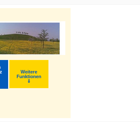
m
z
Weitere
Funktionen
⇓