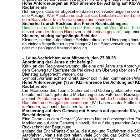
Hohe Anforderungen an Kfz-Führende bei Achtung auf Kfz-Ver
Radfahrende
Hoffnungen, dass es abgesehen davon noch Änderungen in dem Ber
eine Absage:
Weil Autofahrer sich auf das Einfädeln auf der Lü
dem Radverkehr kein Vorrang eingeräumt werden.
Sicherheit durch Rückbau des Freien Rechtsabbiegers
Dies ist nur durch den Umbau der Kreuzung mit Wegfall des Fre
derzeit von der Region Hannover nicht zeitnah geplant“
, sagt ein
Kleinere, niedrig aufgehängte Schilder
Kleinere, niedrig aufgehängte Schilder direkt am Übergang könnte
an einigen Ampelkreuzungen hängen? Laut Stadtverwaltung sei d
oder mit genügend Abstand möglich.
– Leine-Nachrichten vom Mittwoch, den 27.08.25
Anordnung drei Jahre nicht befolgt?
Kritik an der Regionsverwaltung, die eine drei Jahre alte Anordnun
dem Gehweg für Radfahrende frei direkt am Überweg über den Fre
Dienstag aufgebracht werden, das
Symbol „Vorfahrt achten“ direkt davor soll in den kommenden Wo
Hohe Anforderungen (?) an Kfz-Führende bei Achtung auf Kfz
Radfahrende
Ein Mitarbeiter des Teams Sicherheit und Ordnung erläuterte, wa
bereits mehrfach geforderte Markierung eines Fuß- oder Radwegs
ablehnt:
Autofahrer würden beim Einfädeln auf die Lüneburger St
Radfahrer und Fußgänger übersehen.
„Wir haben an der Stelle so
verändern, was nicht baulicher Natur ist“.
Markierung auf dem Gehweg mit Hinweis auf querende Kfz, w
Beschilderung
Eine Dame aus dem Ortsrat:”„Wir reden hier in überwiegenden Za
Markierung auf dem Gehweg sinnvoll, die auf die querenden Autos
Rückschnitt der Begrünung
entlang der Erich-Panitz-Straße, die Auto- und Radfahrern die Si
Autofahrer. „Man sieht dort relativ viele Schilder, das Schild ‚Acht
Der Stadtbaurat Schröder will die Ideen aufnehmen.