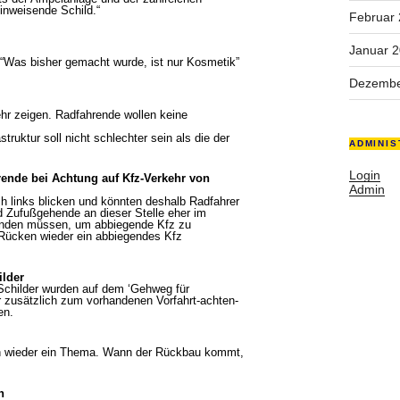
hinweisende Schild.“
Februar
Januar 
 “Was bisher gemacht wurde, ist nur Kosmetik”
Dezembe
hr zeigen. Radfahrende wollen keine
ruktur soll nicht schlechter sein als die der
ADMINIS
Login
rende bei Achtung auf Kfz-Verkehr von
Admin
h links blicken und könnten deshalb Radfahrer
 Zufußgehende an dieser Stelle eher im
 wenden müssen, um abbiegende Kfz zu
Rücken wieder ein abbiegendes Kfz
ilder
-Schilder wurden auf dem ‘Gehweg für
r zusätzlich zum vorhandenen Vorfahrt-achten-
en.
en wieder ein Thema. Wann der Rückbau kommt,
h