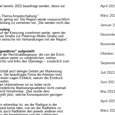
April 20
sei bereits 2022 beauftragt worden, diese sei
März 20
um Thema Ampelschaltung:”
s gering ein. Die Region werde voraussichtlich
islang zu verneinen sei. „Die werden nicht das
Januar 
nsteig
 auf der Kreuzung zunehmen werde, wenn der
Dezembe
mer Straße zur Petermax-Müller-Straße und
Ich wünsche mir Verhandlungen mit der Region“.
Novembe
 gewähren” aufgestellt
Oktober
or der Rechtsabbiegespur, die von der Erich-
uation weiter zu verdeutlichen, stehen
echts und links des Überwegs – zusätzlich zum
Septemb
Unfall jetzt belegte Gefahr per Markierung
Juli 2021
. Die beauftragte Firma die Arbeiten trotz
 einen vagen Einblick, warum der Eindruck
laufen.
Juni 202
en Unternehmen ist es leider nicht
forderliche Markierungsarbeiten nicht zeitnah
Mai 202
 nicht hinnehmbar. „Das wurde dem
 prüft jetzt, welche Konsequenzen gezogen
“
April 20
m erkennbar ist, wo der Radspur in der
stand keine Idee, von wo der Radfahrer zu
März 20
ls auch Radfahrer den jeweils anderen erst
ts der Ampelanlage und der zahlreichen