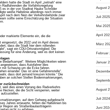
ldern hatte die Stadt im April „zeitnah“ eine
n Radfahrenden die Vorfahrtsregelung
August 
ß es in der von Stadtrat Hauke Schröder
igte weiße Haltelinie allerdings noch immer.
m April nach dem Nein der Verkehrsbehörde zwar
Juli 2025
team sollte seine Einschätzung der Situation
rn.
Mai 202
April 20
der markierte Elemente ein, die die
eingesetzt, die 2022 und im April dieses
März 20
ert, dass die Stadt hier dem rollenden
t“, sagt ein CDU-Ortsratsmitglied. Die
assung für eine Änderung, weil es dort keinen
Februar
hlagen
ne Bedarfsampel“. Weitere Möglichkeiten wären
Januar 
f angewiesen, dass Autofahrer dies
rer mit Schwung um die Ecke fahren.
Dezembe
hen einander. Das ist eine Gefahrenstelle“.
wahr, dass dort jemand kreuzen könnte.“ Die
haben an solchen Stellen Bodenmarkierungen,
Septemb
ter zurückschneiden
t, weil dies einen Vorrang des Radverkehrs
August 
e Hecken, die die Sicht versperren, weiter
aufzustellen.
Juli 2024
lockmarkierungen, auf dem Gehweg aufgebracht
es Jahres erneuerte, fehlen die Haltelinien bis
r Region als Straßenbaulastträgerin
Juni 202
eitag nicht zu erfahren.