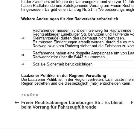
In der Zwischenzeit könnte der Ursprungszustand von vor 14 Jah
haben Radfahrende und Zufußgehende Vorrang am Freien Rechtsa
hingewiesen. Es gibt einen Eintrag Nr. 21 in “Verbesserungsmög
Weitere Änderungen für den Radverkehr erforderlich
Radfahrende müssen nicht den ‘Gehweg für Radfahrende fre
Rechtsabbieger Lüneburger Str. benutzen und Führende von
⇒
Kleinfahrzeuge) dürfen den überhaupt nicht benutzen.
Es müssen Einrichtungen erstellt werden, durch die es mög
Radweg bzw. vom Radweg sicher auf die Fahrbahn zu ko
Radfahrende haben eine doppelte Ampelphase um von Laatz
⇒
Radwegbrücke über die B443 zu kommen.
⇒
Soziale Sicherheit berücksichtigen.
Laatzener Politiker in der Regions-Verwaltung
Die Laatzener Politik ist in der Region vertreten. Es müsste mehr
Region betreffen und die diesbezüglich (mit-) entscheiden kann ,
Beitragsnavigation
ZURÜCK
Vorheriger Beitrag
Freier Rechtsabbieger Lüneburger Str.: Es bleibt
F
beim Vorrang für Fahrzeugführende