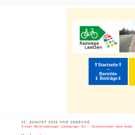
m Inhalt springen
⇑Startseite⇑
–
Berichte
⇓ Beiträge⇓
VERÖFFENTLICHT
31. AUGUST 2025
VON
JANECKE
AM
Freier Rechtsabbieger Lüneburger Str.: Diskussionen ohne Ende,