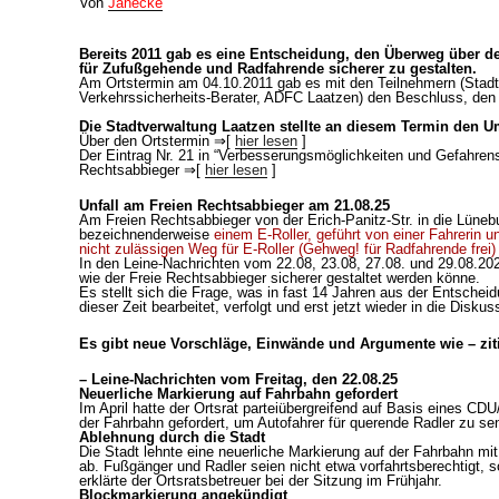
Von
Janecke
Bereits 2011 gab es eine Entscheidung, den Überweg über d
für Zufußgehende und Radfahrende sicherer zu gestalten.
Am Ortstermin am 04.10.2011 gab es mit den Teilnehmern (Stadt
Verkehrssicherheits-Berater, ADFC Laatzen) den Beschluss, den
Die Stadtverwaltung Laatzen stellte an diesem Termin den Um
Über den Ortstermin ⇒[
hier lesen
]
Der Eintrag Nr. 21 in “Verbesserungsmöglichkeiten und Gefahrenst
Rechtsabbieger ⇒[
hier lesen
]
Unfall am Freien Rechtsabbieger am 21.08.25
Am Freien Rechtsabbieger von der Erich-Panitz-Str. in die Lüneb
bezeichnenderweise
einem E-Roller, geführt von einer Fahrerin u
nicht zulässigen Weg für E-Roller (Gehweg! für Radfahrende frei)
In den Leine-Nachrichten vom 22.08, 23.08, 27.08. und 29.08.20
wie der Freie Rechtsabbieger sicherer gestaltet werden könne.
Es stellt sich die Frage, was in fast 14 Jahren aus der Entschei
dieser Zeit bearbeitet, verfolgt und erst jetzt wieder in die Disk
Es gibt neue Vorschläge, Einwände und Argumente wie – ziti
– Leine-Nachrichten vom Freitag, den 22.08.25
Neuerliche Markierung auf Fahrbahn gefordert
Im April hatte der Ortsrat parteiübergreifend auf Basis eines CD
der Fahrbahn gefordert, um Autofahrer für querende Radler zu sens
Ablehnung durch die Stadt
Die Stadt lehnte eine neuerliche Markierung auf der Fahrbahn mit
ab. Fußgänger und Radler seien nicht etwa vorfahrtsberechtigt,
erklärte der Ortsratsbetreuer bei der Sitzung im Frühjahr.
Blockmarkierung angekündigt