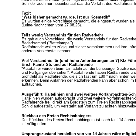
Schilder auch nur nebenbei auf das die Vorfahrt des Radfahrers 
Fazit
“Was bisher gemacht wurde, ist nur Kosmetik”
Es wurden einige Vorschläge gemacht, die eingestuft wurden als
(Leine-Nachrichten vom 27.08.25).
Teils wenig Verständnis für den Radverkehr
Es gab auch Vorschläge, die wenig Verständnis für den Radverke
Bedarfsampel (“Bettelampel”).
Radfahrende wollen zügig und sicher vorankommen und ihre Infrast
anderen Verkehrsteilnehmer.
Viel Verständnis für (und hohe Anforderungen an ?) Kfz-Füh
Erich-Panitz-Str. und auf Radfahrende
“Autofahrer würden beim Einfädeln auf die Lüneburger Straße nac
und Fußgänger übersehen”. Autofahrende haben Radfahrende und
Sichtfeld als Radfahrende, die sich fast um 180 ° nach hinten
erkennen. Beim Anfahren der Radfahrenden kann aber schon im 
auftauchen.
Ausgeführt: Haltelinien und zwei weitere Vorfahrt-achten-Sch
Haltelinien wurden aufgebracht und zwei weitere Vorfahrt-achten
Radfahrende frei’ direkt am Bordstein zum Freien Rechtsabbiege
Schild aufgestellt, um verstärkt auf Vorfahrt zu achten hinzuweis
Rückbau des Freien Rechtsabbiegers
Der Rückbau des Freien Rechtsabbiegers ist nach fast 14 Jahr
ist völlig offen.
Ursprungszustand herstellen von vor 14 Jahren wäre möglic