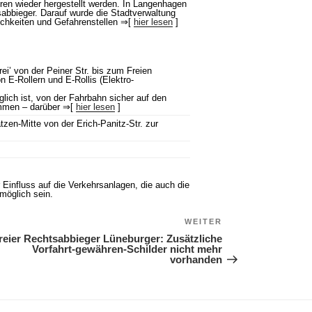
ren wieder hergestellt werden. In Langenhagen
bbieger. Darauf wurde die Stadtverwaltung
lichkeiten und Gefahrenstellen ⇒[
hier lesen
]
i’ von der Peiner Str. bis zum Freien
 E-Rollern und E-Rollis (Elektro-
lich ist, von der Fahrbahn sicher auf den
mmen – darüber ⇒[
hier lesen
]
en-Mitte von der Erich-Panitz-Str. zur
 Einfluss auf die Verkehrsanlagen, die auch die
 möglich sein.
WEITER
Nächster Beitrag
reier Rechtsabbieger Lüneburger: Zusätzliche
Vorfahrt-gewähren-Schilder nicht mehr
vorhanden