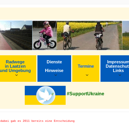
Radwege
Dienste
Impressu
in Laatzen
Termine
Datenschut
und Umgebung
Hinweise
Links
#SupportUkraine
 dabei gab es 2011 bereits eine Entscheidung