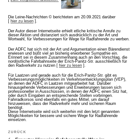
Die Leine-Nachrichten © berichteten am 20.09.2021 darüber
[
hier zu lesen
].
Der Autor dieser Internetseite erhielt etliche kritische Anrufe zu
dieser Aktion und distanziert sich ausdrücklich zu der Art und
Wortwahl, für Verbesserungen für Wege für Radfahrende zu werben.
Der ADFC hat sich mit der Art und Argumentation einen Bärendienst
erwiesen und büßt viel an bisherig erworbener Sympathie ein.
Erinnert sei in diesem Zusammenhang auch an den Vorschlag, die
nordöstliche Fahrbahnseite der Erich-Panitz-Str. ausschließlich für
den Radverkehr zu nutzen [
hier zu lesen
].
Für Laatzen und gerade auch für die Erich-Panitz-Str. gibt es
Verbesserungsmöglichkeiten im Verkehrsentwicklungsplan (VEP),
an denen der ADFC in Laatzen mitgearbeitet hat. Darüber
hinausgehende Verbesserungen und Erweiterungen lassen sich
professioneller in Ausschüssen, in denen der ADFC einen Sitz hat,
oder durch Eingaben an entsprechende Stellen vorbringen.
Fahrradkorsos sind ebenfalls ein gutes Mittel, um darauf
hinzuweisen, dass der Radverkehr mehr und sicheren Raum
benötigt.
Diese Internetseite wird sich weiterhin mit den letzt genannten
Möglichkeiten für bessere und sichere Wege für Radfahrende
einsetzen.
Beitragsnavigation
ZURÜCK
Vorheriger Beitrag