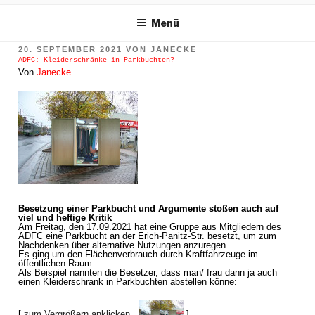
m Inhalt springen
Menü
VERÖFFENTLICHT
20. SEPTEMBER 2021
VON
JANECKE
AM
ADFC: Kleiderschränke in Parkbuchten?
Von
Janecke
Besetzung einer Parkbucht und Argumente stoßen auch auf
viel und heftige Kritik
Am Freitag, den 17.09.2021 hat eine Gruppe aus Mitgliedern des
ADFC eine Parkbucht an der Erich-Panitz-Str. besetzt, um zum
Nachdenken über alternative Nutzungen anzuregen.
Es ging um den Flächenverbrauch durch Kraftfahrzeuge im
öffentlichen Raum.
Als Beispiel nannten die Besetzer, dass man/ frau dann ja auch
einen Kleiderschrank in Parkbuchten abstellen könne:
[
zum Vergrößern anklicken
].