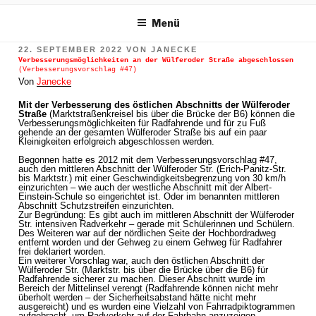
m Inhalt springen
Menü
VERÖFFENTLICHT
22. SEPTEMBER 2022
VON
JANECKE
AM
Verbesserungsmöglichkeiten an der Wülferoder Straße abgeschlossen
(Verbesserungsvorschlag #47)
Von
Janecke
Mit der Verbesserung des östlichen Abschnitts der Wülferoder
Straße
(Marktstraßenkreisel bis über die Brücke der B6) können die
Verbesserungsmöglichkeiten für Radfahrende und für zu Fuß
gehende an der gesamten Wülferoder Straße bis auf ein paar
Kleinigkeiten erfolgreich abgeschlossen werden.
Begonnen hatte es 2012 mit dem Verbesserungsvorschlag #47,
auch den mittleren Abschnitt der Wülferoder Str. (Erich-Panitz-Str.
bis Marktstr.) mit einer Geschwindigkeitsbegrenzung von 30 km/h
einzurichten – wie auch der westliche Abschnitt mit der Albert-
Einstein-Schule so eingerichtet ist. Oder im benannten mittleren
Abschnitt Schutzstreifen einzurichten.
Zur Begründung: Es gibt auch im mittleren Abschnitt der Wülferoder
Str. intensiven Radverkehr – gerade mit Schülerinnen und Schülern.
Des Weiteren war auf der nördlichen Seite der Hochbordradweg
entfernt worden und der Gehweg zu einem Gehweg für Radfahrer
frei deklariert worden.
Ein weiterer Vorschlag war, auch den östlichen Abschnitt der
Wülferoder Str. (Marktstr. bis über die Brücke über die B6) für
Radfahrende sicherer zu machen. Dieser Abschnitt wurde im
Bereich der Mittelinsel verengt (Radfahrende können nicht mehr
überholt werden – der Sicherheitsabstand hätte nicht mehr
ausgereicht) und es wurden eine Vielzahl von Fahrradpiktogrammen
aufgebracht, um Radverkehr auf der Fahrbahn anzuzeigen.