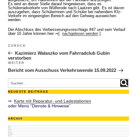
Es wird an dieser Stelle darauf hingewiesen, dass es
Schülerradverkehr von Wülferode nach Laatzen gibt. Es ist davon
auszugehen, dass Schülerinnen und Schüler bei nahendem Kfz-
Verkehr im eingeengten Bereich auf den Gehweg ausweichen
werden.
Der Abschluss des Verbesserungsvorschlags #47 und sein Verlauf
über 10 Jahre können hier ⇒[
nachgelesen werden
].
Beitragsnavigation
ZURÜCK
Vorheriger Beitrag
Kazimierz Walaszko vom Fahrradclub Gubin
verstorben
WEITER
Nächster Beitrag
Bericht vom Ausschuss Verkehrswende 15.09.2022
Suche nach:
Suchen
NEUESTE BEITRÄGE
⇒
Karte mit Reparatur- und Ladestationen
oder Menü “Dienste & Hinweise”
ARCHIV
Juni 2026
Mai 2026
Februar 2026
Januar 2026
Oktober 2025
September 2025
August 2025